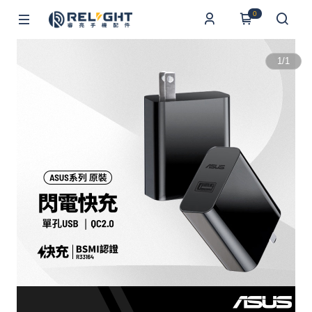
0
1
/
1