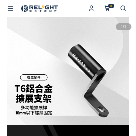
0
1
/
1