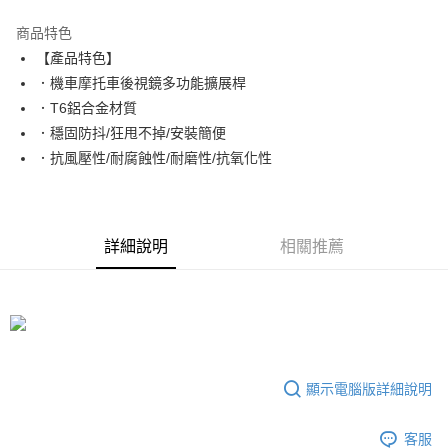
LINE Pay
商品特色
Apple Pay
【產品特色】
．機車摩托車後視鏡多功能擴展桿
街口支付
．T6鋁合金材質
悠遊付
．穩固防抖/狂甩不掉/安裝簡便
．抗風壓性/耐腐蝕性/耐磨性/抗氧化性
ATM付款
運送方式
全家取貨付款
詳細說明
相關推薦
每筆NT$65，滿NT$690(含以上)免運費
付款後全家取貨
每筆NT$65，滿NT$690(含以上)免運費
7-11取貨付款
顯示電腦版詳細說明
每筆NT$65，滿NT$690(含以上)免運費
付款後7-11取貨
客服