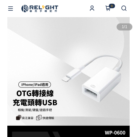
0
1
/
1