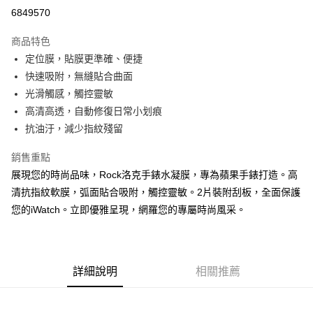
超商取貨付款
6849570
LINE Pay
商品特色
Apple Pay
定位膜，貼膜更準確、便捷
快速吸附，無縫貼合曲面
街口支付
光滑觸感，觸控靈敏
悠遊付
高清高透，自動修復日常小划痕
抗油汙，減少指紋殘留
ATM付款
銷售重點
運送方式
展現您的時尚品味，Rock洛克手錶水凝膜，專為蘋果手錶打造。高
全家取貨付款
清抗指紋軟膜，弧面貼合吸附，觸控靈敏。2片裝附刮板，全面保護
每筆NT$65，滿NT$690(含以上)免運費
您的iWatch。立即優雅呈現，網羅您的專屬時尚風采。
付款後全家取貨
每筆NT$65，滿NT$690(含以上)免運費
詳細說明
相關推薦
7-11取貨付款
每筆NT$65，滿NT$690(含以上)免運費