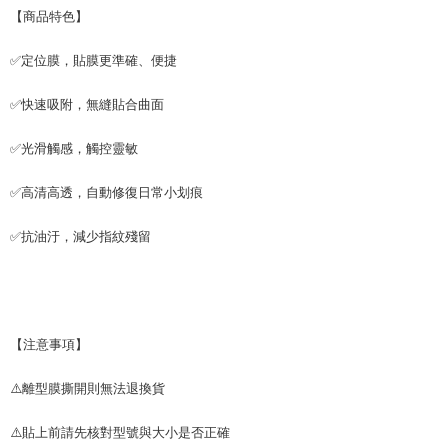
【商品特色】
付款後7-11取貨
每筆NT$65，滿NT$690(含以上)免運費
✅定位膜，貼膜更準確、便捷
宅配
✅快速吸附，無縫貼合曲面
每筆NT$100，滿NT$990(含以上)免運費
✅光滑觸感，觸控靈敏
✅高清高透，自動修復日常小划痕
✅抗油汙，減少指紋殘留
【注意事項】
⚠️離型膜撕開則無法退換貨
⚠️貼上前請先核對型號與大小是否正確