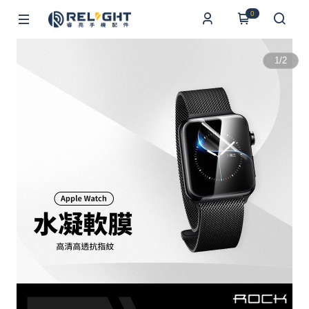
0
1
/
2