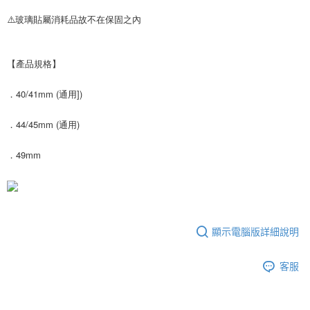
⚠️玻璃貼屬消耗品故不在保固之內
【產品規格】
．40/41mm (通用])
．44/45mm (通用)
．49mm
顯示電腦版詳細說明
客服