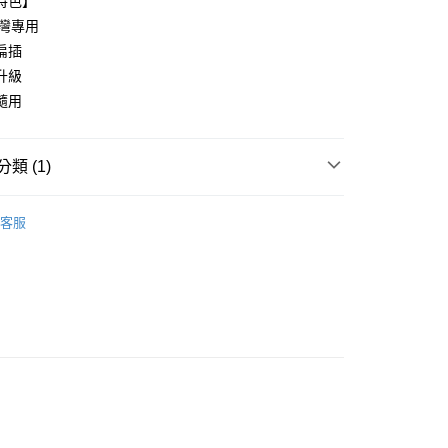
特色】
台灣專用
扁插
升級
隨用
類 (1)
活配件類
延長線／電池／清潔
客服
付款
5，滿NT$690(含以上)免運費
家取貨
5，滿NT$690(含以上)免運費
付款
5，滿NT$690(含以上)免運費
1取貨