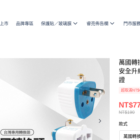
上市
品牌專區
保護貼／玻璃膜
睿亮佈告欄
門市服
萬國轉
安全升級
證
超取滿NT$
NT$7
NT$190
款式
萬國轉換