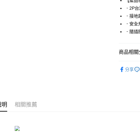
【產品
．2P
Apple Pay
．接地
街口支付
．安全
．隨插
悠遊付
ATM付款
商品相關分
收納／生
運送方式
分享
全家取貨
每筆NT$6
付款後全
說明
相關推薦
每筆NT$6
7-11取貨
每筆NT$6
付款後7-1