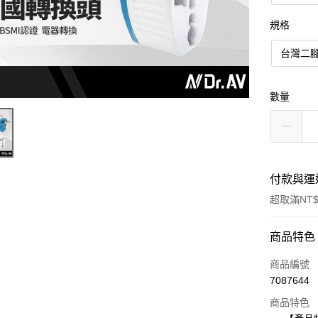
規格
台灣二
數量
付款與運
超取滿NT$
付款方式
商品特色
信用卡一
商品編號
7087644
超商取貨
商品特色
LINE Pay