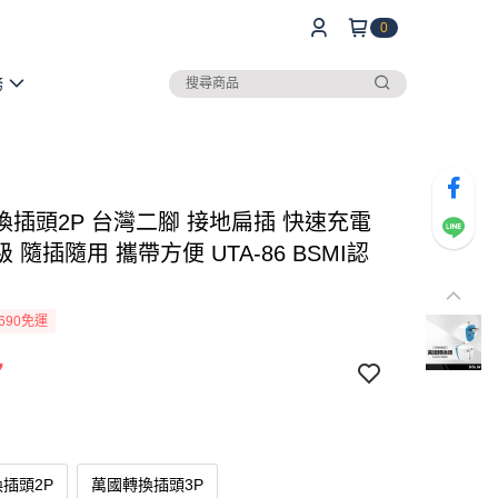
0
務
換插頭2P 台灣二腳 接地扁插 快速充電
 隨插隨用 攜帶方便 UTA-86 BSMI認
690免運
7
插頭2P
萬國轉換插頭3P