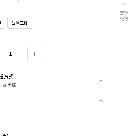
清除
紀錄
腳
台灣三腳
送方式
690免運
次付款
付款