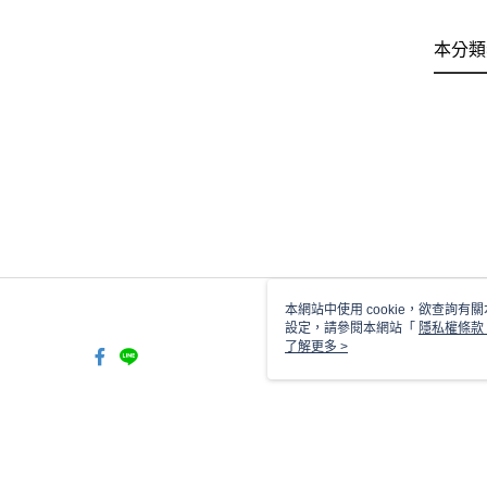
本分類
本網站中使用 cookie，欲查詢有關
設定，請參閱本網站「
隱私權條款
使用 cookie。
了解更多 >