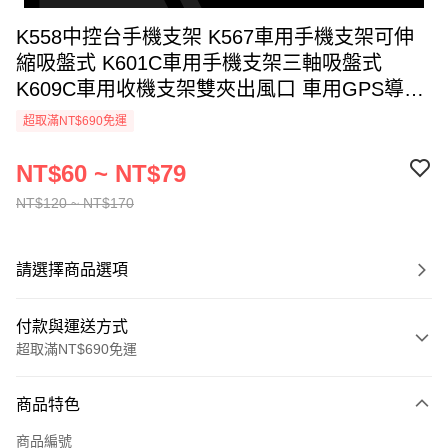
K558中控台手機支架 K567車用手機支架可伸
縮吸盤式 K601C車用手機支架三軸吸盤式
K609C車用收機支架雙夾出風口 車用GPS導航
架 儀表台/後視鏡/遮陽板/桌面夾式適用 多功能
超取滿NT$690免運
手機支架
NT$60 ~ NT$79
NT$120 ~ NT$170
請選擇商品選項
付款與運送方式
超取滿NT$690免運
付款方式
商品特色
信用卡一次付款
商品編號