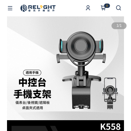
0
1
/
1