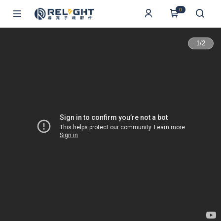
0
1
/
2