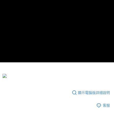
付款後7-11取貨
每筆NT$65，滿NT$690(含以上)免運費
宅配
每筆NT$100，滿NT$990(含以上)免運費
顯示電腦版詳細說明
客服