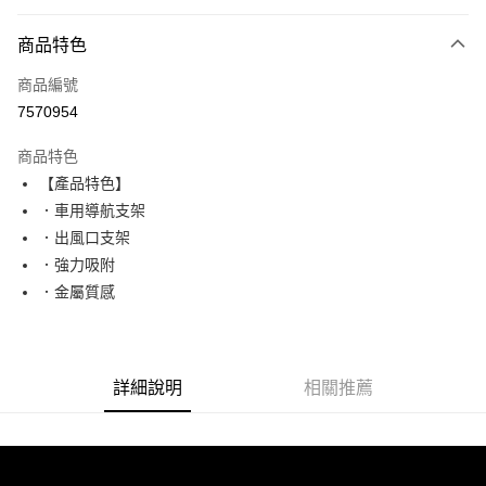
超商取貨付款
商品特色
LINE Pay
商品編號
Apple Pay
7570954
街口支付
商品特色
悠遊付
【產品特色】
ATM付款
．車用導航支架
．出風口支架
運送方式
．強力吸附
．金屬質感
全家取貨付款
每筆NT$65，滿NT$690(含以上)免運費
付款後全家取貨
詳細說明
相關推薦
每筆NT$65，滿NT$690(含以上)免運費
7-11取貨付款
每筆NT$65，滿NT$690(含以上)免運費