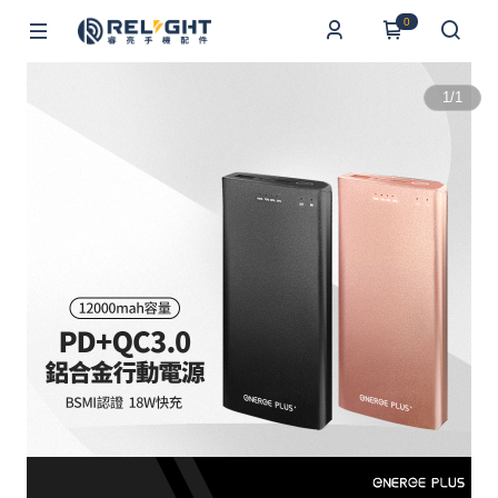
0
1
/
1