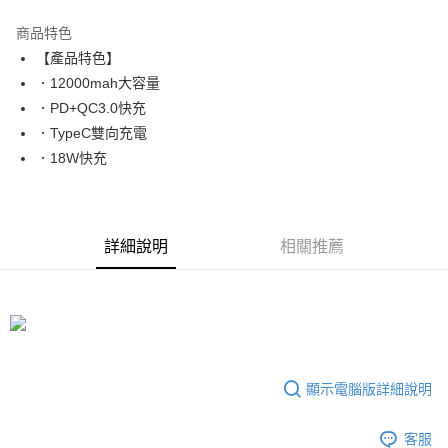
LINE Pay
商品特色
Apple Pay
【產品特色】
．12000mah大容量
街口支付
．PD+QC3.0快充
悠遊付
．TypeC雙向充電
．18W快充
ATM付款
運送方式
全家取貨付款
詳細說明
相關推薦
每筆NT$65，滿NT$690(含以上)免運費
付款後全家取貨
每筆NT$65，滿NT$690(含以上)免運費
7-11取貨付款
顯示電腦版詳細說明
每筆NT$65，滿NT$690(含以上)免運費
付款後7-11取貨
客服