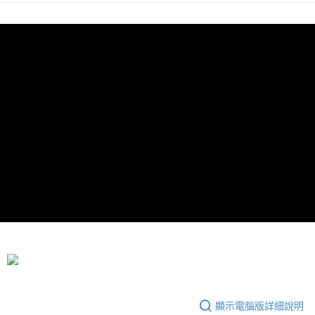
7-11取貨付款
每筆NT$65，滿NT$690(含以上)免運費
付款後7-11取貨
每筆NT$65，滿NT$690(含以上)免運費
宅配
每筆NT$100，滿NT$990(含以上)免運費
顯示電腦版詳細說明