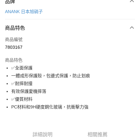
品牌
信用卡一次付款
ANANK 日本旭硝子
超商取貨付款
商品特色
LINE Pay
商品編號
Apple Pay
7803167
街口支付
商品特色
悠遊付
✅全面保護
ATM付款
一體成形保護殼，包邊式保護，防止划痕
✅耐摔耐撞
運送方式
有效保護愛機摔落
✅優質材料
全家取貨付款
PC材料和9H硬度鋼化玻璃，抗衝擊力強
每筆NT$65，滿NT$690(含以上)免運費
付款後全家取貨
每筆NT$65，滿NT$690(含以上)免運費
詳細說明
相關推薦