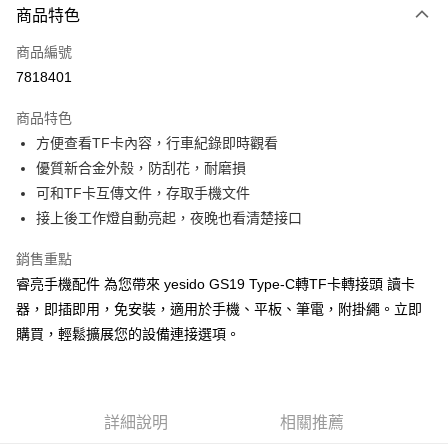
商品特色
LINE Pay
商品編號
Apple Pay
7818401
街口支付
商品特色
悠遊付
方便查看TF卡內容，行車紀錄即時觀看
ATM付款
優質新合金外殼，防刮花，耐磨損
可和TF卡互傳文件，存取手機文件
運送方式
接上後工作燈自動亮起，夜晚也看清楚接口
全家取貨付款
銷售重點
每筆NT$65，滿NT$690(含以上)免運費
睿亮手機配件 為您帶來 yesido GS19 Type-C轉TF卡轉接頭 讀卡
器，即插即用，免安裝，適用於手機、平板、筆電，附掛繩。立即
付款後全家取貨
購買，輕鬆擴展您的設備連接選項。
每筆NT$65，滿NT$690(含以上)免運費
7-11取貨付款
每筆NT$65，滿NT$690(含以上)免運費
詳細說明
相關推薦
付款後7-11取貨