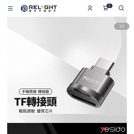
0
1
/
1