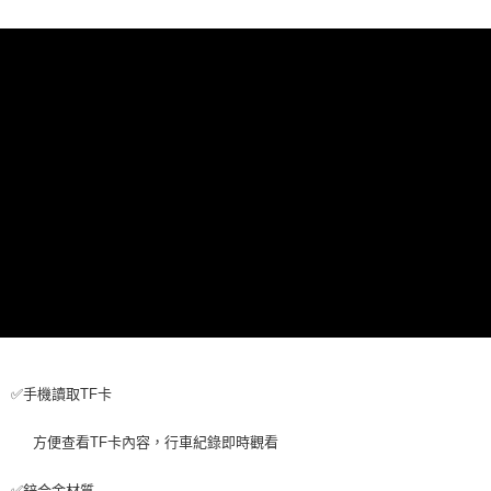
每筆NT$65，滿NT$690(含以上)免運費
宅配
每筆NT$100，滿NT$990(含以上)免運費
✅手機讀取TF卡
方便查看TF卡內容，行車紀錄即時觀看
✅鋅合金材質