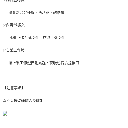
優質新合金外殼，防刮花，耐磨損
✅內容量擴充
可和TF卡互傳文件，存取手機文件
✅自帶工作燈
接上後工作燈自動亮起，夜晚也看清楚接口
【注意事項】
⚠️不支援硬碟輸入及輸出