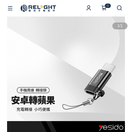
0
1
/
1