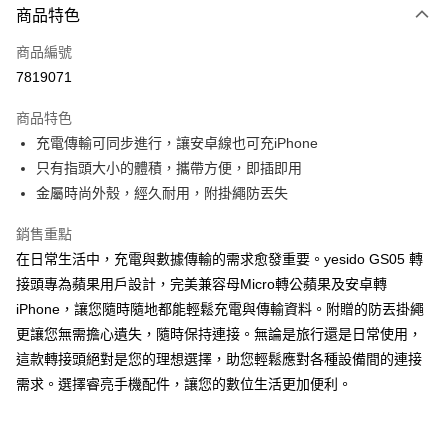
商品特色
LINE Pay
商品編號
Apple Pay
7819071
街口支付
商品特色
悠遊付
充電傳輸可同步進行，讓安卓線也可充iPhone
ATM付款
只有指頭大小的體積，攜帶方便，即插即用
金屬時尚外殼，經久耐用，附掛繩防丟失
運送方式
銷售重點
全家取貨付款
在日常生活中，充電與數據傳輸的需求愈發重要。yesido GS05 轉
每筆NT$65，滿NT$690(含以上)免運費
接頭專為蘋果用戶設計，完美兼容母Micro轉公蘋果及安卓轉
iPhone，讓您隨時隨地都能輕鬆充電與傳輸資料。附贈的防丟掛繩
付款後全家取貨
更讓您無需擔心遺失，隨時保持連接。無論是旅行還是日常使用，
每筆NT$65，滿NT$690(含以上)免運費
這款轉接頭絕對是您的理想選擇，助您輕鬆應對各種設備間的連接
7-11取貨付款
需求。選擇睿亮手機配件，讓您的數位生活更加便利。
每筆NT$65，滿NT$690(含以上)免運費
付款後7-11取貨