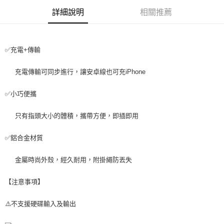
每筆NT$65，滿NT$690(含以上)免運費
詳細說明
相關推薦
宅配
每筆NT$100，滿NT$990(含以上)免運費
✅充電+傳輸
充電傳輸可同步進行，讓安卓線也可充iPhone
✅小巧便攜
只有指頭大小的體積，攜帶方便，即插即用
✅鋁合金材質
金屬時尚外殼，經久耐用，附掛繩防丟失
【注意事項】
⚠️不支援硬碟輸入及輸出