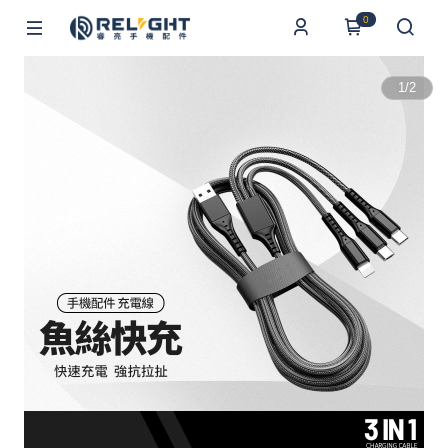
0
1
/
2