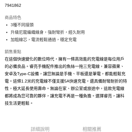
超商取貨付款
7941862
LINE Pay
商品特色
Apple Pay
3種不同接頭
升級尼龍編織線身，強耐彎折，經久耐用
街口支付
加粗線芯，電流輕鬆通過，穩定充電
悠遊付
銷售重點
ATM付款
在這個快速變化的數位時代，擁有一條高效能的充電線是每位用戶
的必備良品。睿亮手機配件推出的魚絲一拖三充電線，兼容蘋果、
運送方式
安卓及Type-C設備，讓您無論是手機、平板還是筆電，都能輕鬆充
全家取貨付款
電。這條1.2米的充電線不僅支援5A快速充電，還具備耐彎耐折的特
每筆NT$65，滿NT$690(含以上)免運費
性，極大延長使用壽命。無論在家、辦公室或旅途中，這款充電線
都將成為您可靠的夥伴，讓充電不再是一種負擔。選擇睿亮，讓科
付款後全家取貨
技生活更輕鬆。
每筆NT$65，滿NT$690(含以上)免運費
7-11取貨付款
每筆NT$65，滿NT$690(含以上)免運費
詳細說明
相關推薦