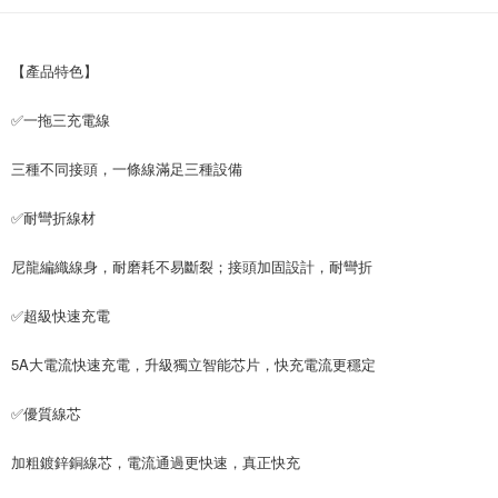
付款後7-11取貨
每筆NT$65，滿NT$690(含以上)免運費
【產品特色】
宅配
✅一拖三充電線
每筆NT$100，滿NT$990(含以上)免運費
三種不同接頭，一條線滿足三種設備
✅耐彎折線材
尼龍編織線身，耐磨耗不易斷裂；接頭加固設計，耐彎折
✅超級快速充電
5A大電流快速充電，升級獨立智能芯片，快充電流更穩定
✅優質線芯
加粗鍍鋅銅線芯，電流通過更快速，真正快充