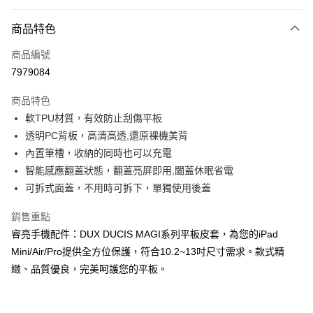
超商取貨付款
商品特色
LINE Pay
商品編號
Apple Pay
7979084
街口支付
商品特色
悠遊付
軟TPU材質，有效防止刮傷平板
ATM付款
透明PC背板，高清高透,還原裸機美背
內置筆槽，收納的同時也可以充電
運送方式
智能感應翻蓋狀態，翻蓋亮屏即用,闔蓋休眠省電
可拆式面蓋，不用時可拆下，單獨使用後蓋
全家取貨付款
每筆NT$65，滿NT$690(含以上)免運費
銷售重點
睿亮手機配件：DUX DUCIS MAGI系列平板皮套，為您的iPad
付款後全家取貨
Mini/Air/Pro提供全方位保護，符合10.2~13吋尺寸需求。款式精
每筆NT$65，滿NT$690(含以上)免運費
緻、品質優良，完美呵護您的平板。
7-11取貨付款
每筆NT$65，滿NT$690(含以上)免運費