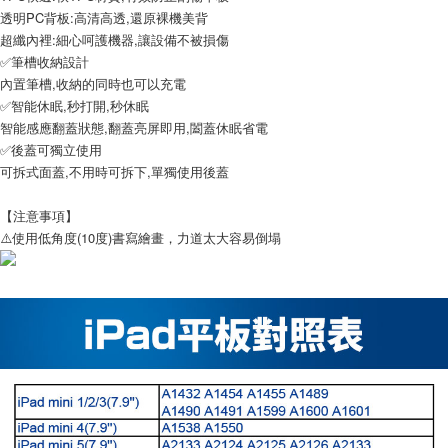
透明PC背板:高清高透,還原裸機美背
超纖內裡:細心呵護機器,讓設備不被損傷
✅筆槽收納設計
內置筆槽,收納的同時也可以充電
✅智能休眠,秒打開,秒休眠
智能感應翻蓋狀態,翻蓋亮屏即用,闔蓋休眠省電
✅後蓋可獨立使用
可拆式面蓋,不用時可拆下,單獨使用後蓋
【注意事項】
⚠️使用低角度(10度)書寫繪畫，力道太大容易倒塌