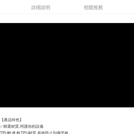
付款後7-11取貨
詳細說明
相關推薦
每筆NT$65，滿NT$690(含以上)免運費
宅配
每筆NT$100，滿NT$990(含以上)免運費
【產品特色】
✅精選材質,呵護你的設備
TPU軟邊:軟TPU材質,有效防止刮傷平板