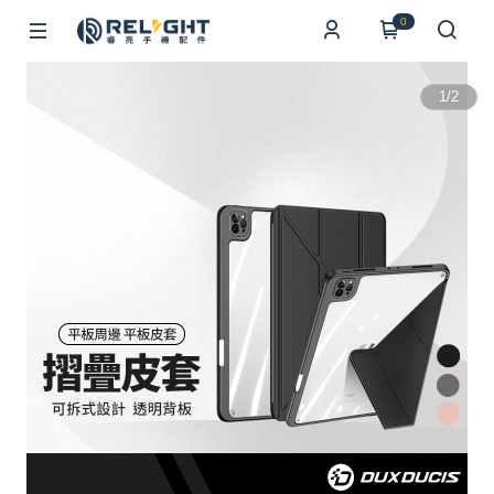
0
1
/
2