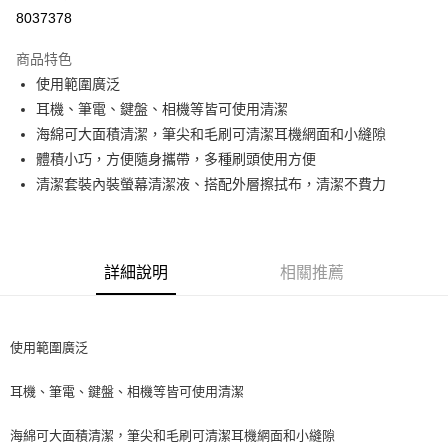
超商取貨付款
8037378
LINE Pay
商品特色
Apple Pay
使用範圍廣泛
耳機、筆電、鍵盤、相機等皆可使用清潔
街口支付
海綿可大面積清潔，筆尖和毛刷可清潔耳機網面和小縫隙
悠遊付
體積小巧，方便隨身攜帶，多種刷頭使用方便
清潔套裝內裝螢幕清潔液、搭配外層擦拭布，清潔不費力
ATM付款
運送方式
全家取貨付款
詳細說明
相關推薦
每筆NT$65，滿NT$690(含以上)免運費
付款後全家取貨
使用範圍廣泛
每筆NT$65，滿NT$690(含以上)免運費
耳機、筆電、鍵盤、相機等皆可使用清潔
7-11取貨付款
每筆NT$65，滿NT$690(含以上)免運費
海綿可大面積清潔，筆尖和毛刷可清潔耳機網面和小縫隙