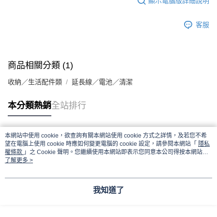
顯示電腦版詳細說明
客服
商品相關分類 (1)
收納／生活配件類
延長線／電池／清潔
本分類熱銷
全站排行
本網站中使用 cookie，欲查詢有關本網站使用 cookie 方式之詳情，及若您不希
熱門標籤
望在電腦上使用 cookie 時應如何變更電腦的 cookie 設定，請參閱本網站「
隱私
權條款
」之 Cookie 聲明。您繼續使用本網站即表示您同意本公司得按本網站使
用條款之 Cookie 聲明使用 cookie。
了解更多 >
我知道了