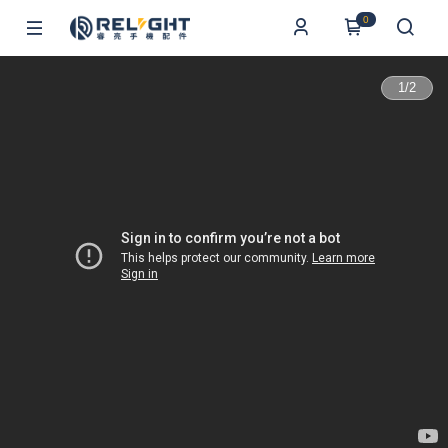
0
1
/
2