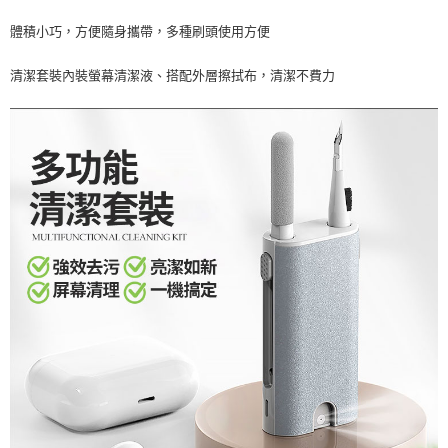
付款後7-11取貨
體積小巧，方便隨身攜帶，多種刷頭使用方便
每筆NT$65，滿NT$690(含以上)免運費
清潔套裝內裝螢幕清潔液、搭配外層擦拭布，清潔不費力
宅配
每筆NT$100，滿NT$990(含以上)免運費