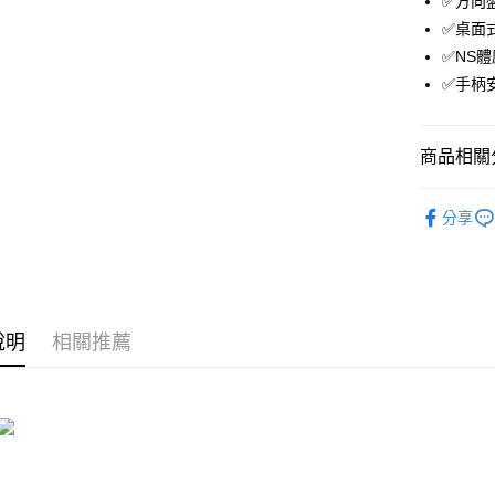
✅方向
✅桌面
Apple Pay
✅NS
街口支付
✅手柄
悠遊付
商品相關分
ATM付款
遊戲配件
分享
運送方式
全家取貨
每筆NT$6
說明
相關推薦
付款後全
每筆NT$6
7-11取貨
每筆NT$6
付款後7-1