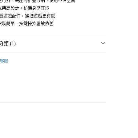
盤可拆，底座可折疊收納，使用不佔空間
式架高設計，彷彿身歷其境
體感遊戲配件，操控遊戲更有感
安裝簡單，按鍵操控靈敏依舊
類 (1)
Switch
客服
付款
5，滿NT$690(含以上)免運費
家取貨
5，滿NT$690(含以上)免運費
付款
5，滿NT$690(含以上)免運費
1取貨