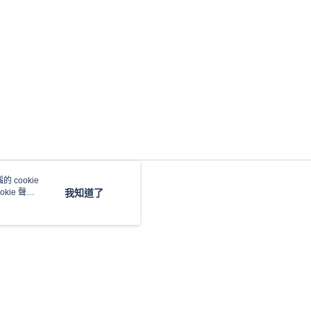
5，滿NT$690(含以上)免運費
00，滿NT$990(含以上)免運費
 cookie
kie 聲明
我知道了
本站最佳瀏覽環境請使用 Google Chrome、Firefox 或 Edge 以上版本