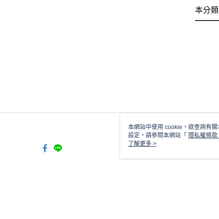
本分類
本網站中使用 cookie，欲查詢有關
設定，請參閱本網站「
隱私權條款
使用 cookie。
了解更多 >
TW-MWG1-61-99 Web2.0 De
© 2026 by 瑞亮手機配件有限公司