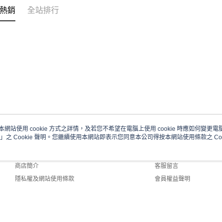
每筆NT$6
熱銷
全站排行
宅配
每筆NT$1
本網站使用 cookie 方式之詳情，及若您不希望在電腦上使用 cookie 時應如何變更電腦的
」之 Cookie 聲明。您繼續使用本網站即表示您同意本公司得按本網站使用條款之 Coo
關於我們
客服資訊
品牌故事
購物說明
商店簡介
客服留言
隱私權及網站使用條款
會員權益聲明
聯絡我們
fault (TW)