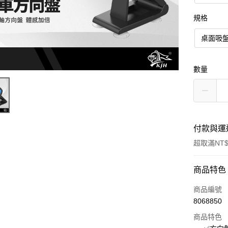
規格
桌面吸
數量
付款與運
超取滿NT$
付款方式
商品特色
信用卡一
商品編號
8068850
超商取貨
商品特色
LINE Pay