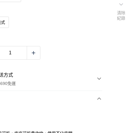
清除
紀錄
盤式
送方式
690免運
次付款
付款