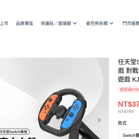
上市
品牌專區
保護貼／玻璃膜
睿亮佈告欄
門市服
任天堂S
戲 對
遊戲 KJ
超取滿NT$
NT$3
NT$750
款式
Switc