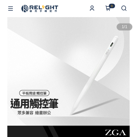
0
1
/
1