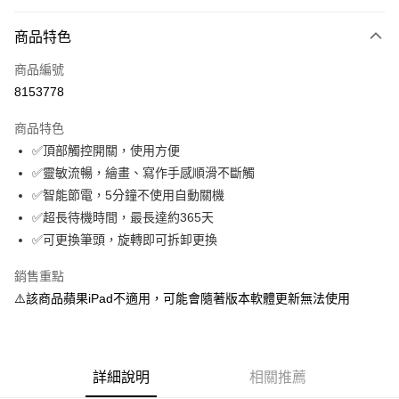
超商取貨付款
商品特色
LINE Pay
商品編號
Apple Pay
8153778
街口支付
商品特色
悠遊付
✅頂部觸控開關，使用方便
ATM付款
✅靈敏流暢，繪畫、寫作手感順滑不斷觸
✅智能節電，5分鐘不使用自動關機
運送方式
✅超長待機時間，最長達約365天
✅可更換筆頭，旋轉即可拆卸更換
全家取貨付款
每筆NT$65，滿NT$690(含以上)免運費
銷售重點
⚠️該商品蘋果iPad不適用，可能會隨著版本軟體更新無法使用
付款後全家取貨
每筆NT$65，滿NT$690(含以上)免運費
7-11取貨付款
詳細說明
相關推薦
每筆NT$65，滿NT$690(含以上)免運費