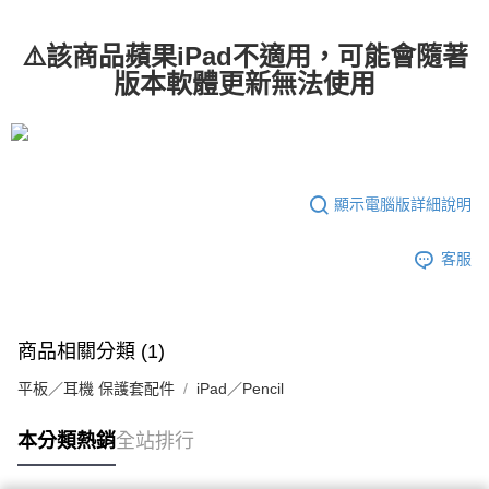
付款後7-11取貨
每筆NT$65，滿NT$690(含以上)免運費
⚠️該商品蘋果iPad不適用，可能會隨著
版本軟體更新無法使用
宅配
每筆NT$100，滿NT$990(含以上)免運費
顯示電腦版詳細說明
客服
商品相關分類 (1)
平板／耳機 保護套配件
iPad／Pencil
本分類熱銷
全站排行