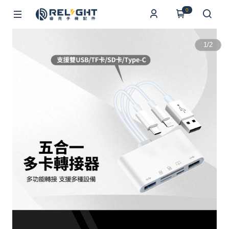
0
1
/
2