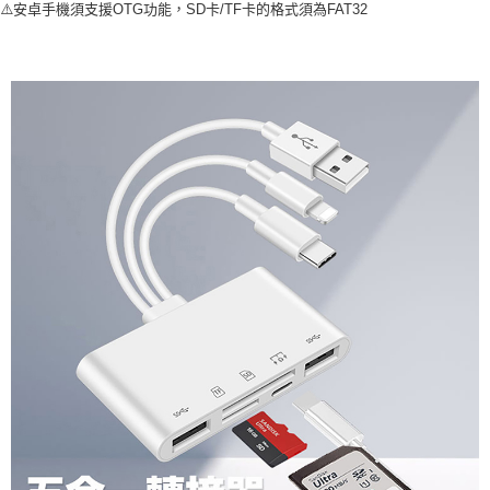
⚠️安卓手機須支援OTG功能，SD卡/TF卡的格式須為FAT32