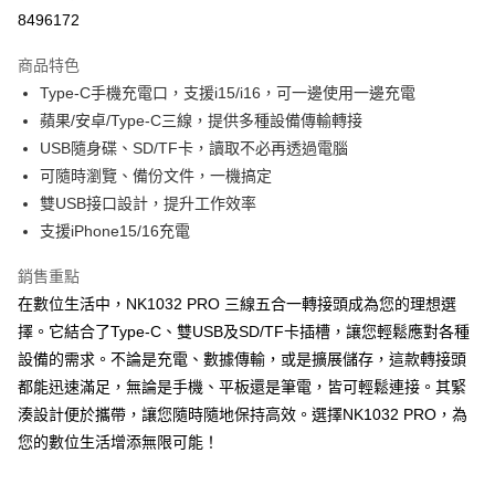
超商取貨付款
8496172
LINE Pay
商品特色
Apple Pay
Type-C手機充電口，支援i15/i16，可一邊使用一邊充電
蘋果/安卓/Type-C三線，提供多種設備傳輸轉接
街口支付
USB隨身碟、SD/TF卡，讀取不必再透過電腦
悠遊付
可隨時瀏覽、備份文件，一機搞定
雙USB接口設計，提升工作效率
ATM付款
支援iPhone15/16充電
運送方式
銷售重點
全家取貨付款
在數位生活中，NK1032 PRO 三線五合一轉接頭成為您的理想選
每筆NT$65，滿NT$690(含以上)免運費
擇。它結合了Type-C、雙USB及SD/TF卡插槽，讓您輕鬆應對各種
設備的需求。不論是充電、數據傳輸，或是擴展儲存，這款轉接頭
付款後全家取貨
都能迅速滿足，無論是手機、平板還是筆電，皆可輕鬆連接。其緊
每筆NT$65，滿NT$690(含以上)免運費
湊設計便於攜帶，讓您隨時隨地保持高效。選擇NK1032 PRO，為
7-11取貨付款
您的數位生活增添無限可能！
每筆NT$65，滿NT$690(含以上)免運費