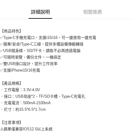
付款後7-11取貨
詳細說明
相關推薦
每筆NT$65，滿NT$690(含以上)免運費
宅配
【商品特色】
每筆NT$100，滿NT$990(含以上)免運費
✅Type-C手機充電口，支援i15/i16，可一邊使用一邊充電
✅蘋果/安卓/Type-C三線，提供多種設備傳輸轉接
✅USB隨身碟、SD/TF卡，讀取不必再透過電腦
✅可隨時瀏覽、備份文件，一機搞定
✅雙USB接口設計，提升工作效率
✅支援iPhone15/16充電
【產品規格】
．工作電壓：3.3V-4.0V
．接口：USB母座*2、TF/SD卡槽、Type-C充電孔
．充電電流：500mA-2100mA
．尺寸：約15.5*6.5*1.7cm
【注意事項】
⚠️蘋果僅兼容IOS12.0以上系統