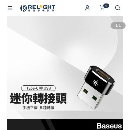
0
1
/
1