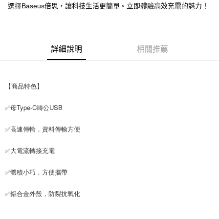
選擇Baseus倍思，讓科技生活更簡單。立即體驗高效充電的魅力！
付款後7-11取貨
每筆NT$65，滿NT$690(含以上)免運費
宅配
詳細說明
相關推薦
每筆NT$100，滿NT$990(含以上)免運費
【商品特色】
✅母Type-C轉公USB
✅高速傳輸，資料傳輸方便
✅大電流轉接充電
✅體積小巧，方便攜帶
✅鋁合金外殼，防裂抗氧化