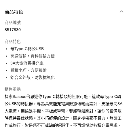
超商取貨付款
商品特色
LINE Pay
商品編號
Apple Pay
8517830
街口支付
商品特色
悠遊付
母Type-C轉公USB
ATM付款
高速傳輸，資料傳輸方便
3A大電流轉接充電
運送方式
體積小巧，方便攜帶
鋁合金外殼，防裂抗氧化
全家取貨付款
每筆NT$65，滿NT$690(含以上)免運費
銷售重點
探索Baseus倍思迷你Type-C轉接頭的無限可能，這款母Type-C轉
付款後全家取貨
公USB的轉接器，專為高效能充電與數據傳輸而設計。支援最高3A
每筆NT$65，滿NT$690(含以上)免運費
大電流，無論是手機、平板或筆電，都能輕鬆應對，讓你的設備隨
7-11取貨付款
時保持最佳狀態。其小巧輕便的設計，隨身攜帶毫不費力，無論工
每筆NT$65，滿NT$690(含以上)免運費
作或旅行，皆是您不可或缺的好夥伴。不再煩惱於各種充電需求，