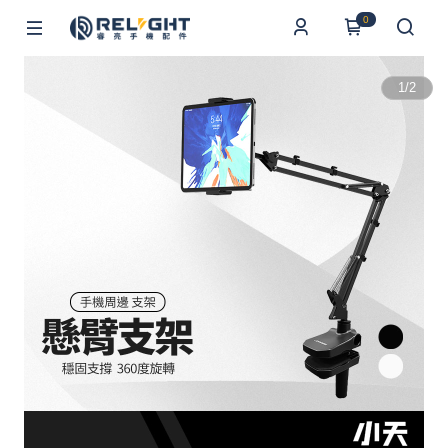
0
1
/
2