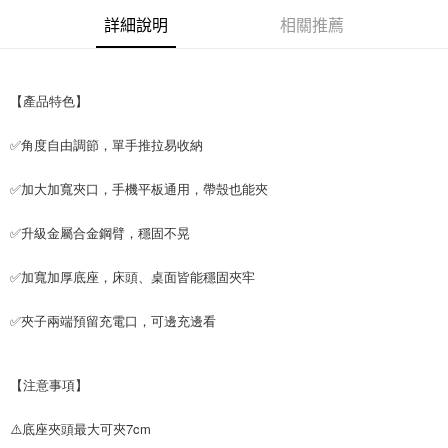
付款後7-11取貨
詳細說明
相關推薦
每筆NT$65，滿NT$690(含以上)免運費
宅配
【產品特色】
每筆NT$100，滿NT$990(含以上)免運費
✅角度自由調節，單手推拉易收納
✅加大加寬夾口，手機平板通用，帶殼也能夾
✅升級金屬合金鋼臂，穩固不晃
✅加寬加厚底座，床頭、桌面皆能穩固夾牢
✅夾子兩端預留充電口，可邊充邊看
【注意事項】
⚠️底座夾頭最大可夾7cm