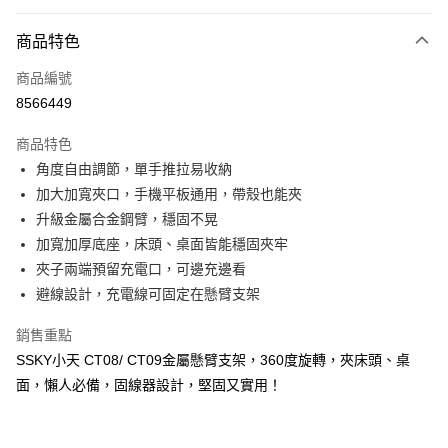
超商取貨付款
商品特色
LINE Pay
商品編號
Apple Pay
8566449
街口支付
商品特色
悠遊付
角度自由調節，單手推拉易收納
ATM付款
加大加寬夾口，手機平板通用，帶殼也能夾
升級金屬合金鋼臂，穩固不晃
運送方式
加寬加厚底座，床頭、桌面皆能穩固夾牢
夾子兩端預留充電口，可邊充邊看
全家取貨付款
避線設計，充電線可固定在懸臂支架
每筆NT$65，滿NT$690(含以上)免運費
銷售重點
付款後全家取貨
SSKY小天 CT08/ CT09金屬懸臂支架，360度旋轉，夾床頭、桌
每筆NT$65，滿NT$690(含以上)免運費
面，懶人必備，固線器設計，堅固又實用！
7-11取貨付款
每筆NT$65，滿NT$690(含以上)免運費