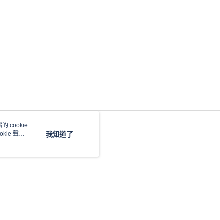
 cookie
kie 聲明
我知道了
本站最佳瀏覽環境請使用 Google Chrome、Firefox 或 Edge 以上版本