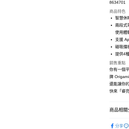
Apple Pay
8634701
商品特色
街口支付
智慧休
悠遊付
兩段式筆
使用體
ATM付款
支援 Ap
磁吸擋
運送方式
提供4
全家取貨
銷售重點
你有一個平
每筆NT$6
牌 Ori
付款後全
還能讓你的
每筆NT$6
快來「睿
7-11取貨
每筆NT$6
商品相關分
付款後7-1
平板／耳機
每筆NT$6
分享