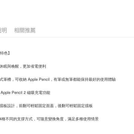
宅配
每筆NT$1
說明
相關推薦
品特色】
休眠與喚醒，更加省電便利
式筆槽，可收納 Apple Pencil，有筆或無筆都能保持最好的使用體驗
Apple Pencil 2 磁吸充電功能
擋板設計，前翻可輕鬆固定面蓋，後翻可輕鬆固定擋板
4種不同的支撐方式，可隨意變換角度，滿足多種使用情景