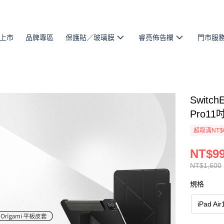
上市
品牌專區
保護貼／玻璃膜
睿亮佈告欄
門市服
Switc
Pro1
超取滿NT$
NT$9
NT$1,600
規格
iPad Ai