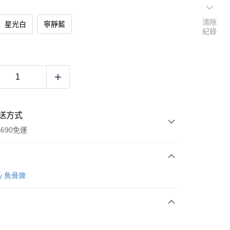
清除
星光白
寧靜藍
紀錄
送方式
690免運
次付款
sy 魚骨牌
付款