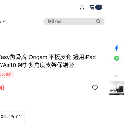
0
務
hEasy魚骨牌 Origami平板皮套 適用iPad
1吋/Air10.9吋 多角度支架保護套
690免運
90
r10.9／Pro11