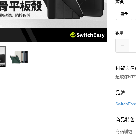
顏色
黑色
數量
付款與運
超取滿NT$
付款方式
品牌
信用卡一
SwitchEa
超商取貨
商品特色
LINE Pay
商品編號