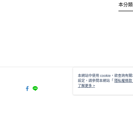
本分類
本網站中使用 cookie，欲查詢有關
設定，請參閱本網站「
隱私權條款
使用 cookie。
了解更多 >
TW-MWG1-61-144 Web2.0 D
© 2026 by 瑞亮手機配件有限公司