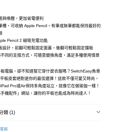
眠與喚醒，更加省電便利
槽，可收納 Apple Pencil，有筆或無筆都能保持最好的
驗
ple Pencil 2 磁吸充電功能
板設計，前翻可輕鬆固定面蓋，後翻可輕鬆固定擋板
種不同的支撐方式，可隨意變換角度，滿足多種使用情景
付款
板電腦，卻不知道幫它穿什麼衣服嗎？SwitchEasy魚骨
5，滿NT$690(含以上)免運費
gami平板皮套絕對是你的最佳選擇！這款不僅可愛又時尚，
家取貨
iPad Pro或Air保持多角度站立，就像它在做瑜伽一樣！
5，滿NT$690(含以上)免運費
亮手機配件」網站，讓你的平板也能成為時尚達人！
付款
5，滿NT$690(含以上)免運費
類 (1)
1取貨
 保護套配件
iPad／Pencil
5，滿NT$690(含以上)免運費
客服