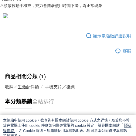
⚠️頻繁拉動手機夾，夾力會隨著使用時間下降，為正常現象
付款後7-11取貨
每筆NT$65，滿NT$690(含以上)免運費
宅配
每筆NT$100，滿NT$990(含以上)免運費
顯示電腦版詳細說明
客服
商品相關分類 (1)
收納／生活配件類
手機夾片／掛繩
本分類熱銷
全站排行
本網站中使用 cookie，欲查詢有關本網站使用 cookie 方式之詳情，及若您不希
熱門標籤
望在電腦上使用 cookie 時應如何變更電腦的 cookie 設定，請參閱本網站「
隱私
權條款
」之 Cookie 聲明。您繼續使用本網站即表示您同意本公司得按本網站使