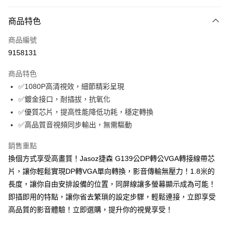
超商取貨付款
商品特色
LINE Pay
商品編號
Apple Pay
9158131
街口支付
商品特色
悠遊付
✅1080P高清視效，細節精彩呈現
ATM付款
✅鍍金接口，耐插拔，抗氧化
✅優質芯片，提高性能降低功耗，穩定轉換
運送方式
✅高品質音視頻同步輸出，無需驅動
全家取貨付款
銷售重點
每筆NT$65，滿NT$690(含以上)免運費
換個方式享受高畫質！Jasoz捷森 G139公DP轉公VGA轉接線帶芯
片，讓你輕鬆實現DP轉VGA單向轉換，影音傳輸無壓力！1.8米的
付款後全家取貨
長度，讓你自由安排設備的位置，同屏線讓多螢幕顯示成為可能！
每筆NT$65，滿NT$690(含以上)免運費
即插即用的特點，讓你省去繁瑣的設定步驟，輕鬆連接，立即享受
7-11取貨付款
高品質的影音體驗！立即選購，提升你的視覺享受！
每筆NT$65，滿NT$690(含以上)免運費