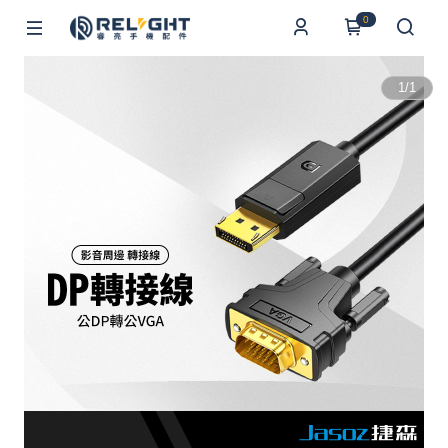
0
1
/
1