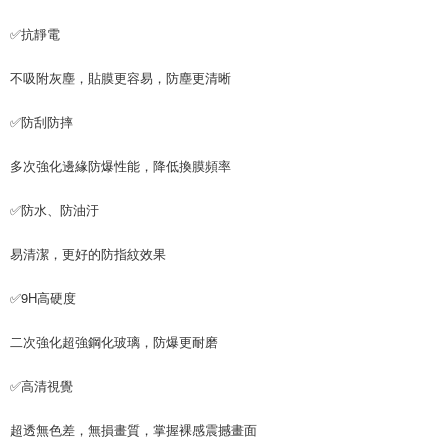
每筆NT$65，滿NT$690(含以上)免運費
✅抗靜電
宅配
不吸附灰塵，貼膜更容易，防塵更清晰
每筆NT$100，滿NT$990(含以上)免運費
✅防刮防摔
多次強化邊緣防爆性能，降低換膜頻率
✅防水、防油汙
易清潔，更好的防指紋效果
✅9H高硬度
二次強化超強鋼化玻璃，防爆更耐磨
✅高清視覺
超透無色差，無損畫質，掌握裸感震撼畫面