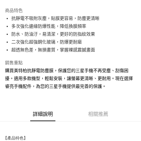
LINE Pay
商品特色
Apple Pay
抗靜電不吸附灰塵，貼膜更容易，防塵更清晰
多次強化邊緣防爆性能，降低換膜頻率
街口支付
防水、防油汙，易清潔，更好的防指紋效果
悠遊付
二次強化超強鋼化玻璃，防爆更耐磨
超透無色差，無損畫質，掌握裸感震撼畫面
ATM付款
銷售重點
運送方式
購買美特柏抗靜電防塵膜，保護您的三星手機不再受塵、刮傷困
全家取貨付款
擾。適用多款機型，輕鬆安裝，讓螢幕更清晰、更耐用。現在選擇
每筆NT$65，滿NT$690(含以上)免運費
睿亮手機配件，為您的三星手機提供最完善的保護。
付款後全家取貨
每筆NT$65，滿NT$690(含以上)免運費
詳細說明
相關推薦
7-11取貨付款
每筆NT$65，滿NT$690(含以上)免運費
【產品特色】
付款後7-11取貨