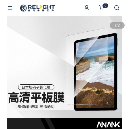
0
1
/
2