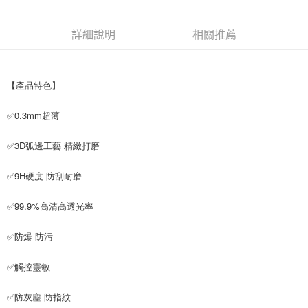
付款後7-11取貨
每筆NT$65，滿NT$690(含以上)免運費
詳細說明
相關推薦
宅配
每筆NT$100，滿NT$990(含以上)免運費
【產品特色】
✅0.3mm超薄
✅3D弧邊工藝 精緻打磨
✅9H硬度 防刮耐磨
✅99.9%高清高透光率
✅防爆 防污
✅觸控靈敏
✅防灰塵 防指紋