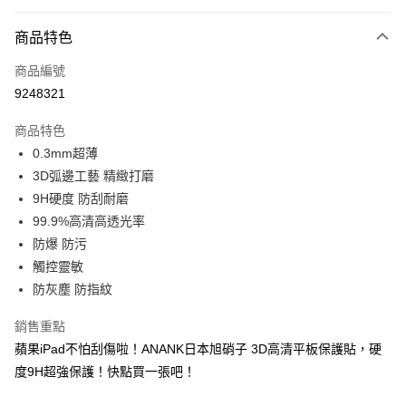
超商取貨付款
商品特色
LINE Pay
商品編號
Apple Pay
9248321
街口支付
商品特色
悠遊付
0.3mm超薄
ATM付款
3D弧邊工藝 精緻打磨
9H硬度 防刮耐磨
運送方式
99.9%高清高透光率
防爆 防污
全家取貨付款
觸控靈敏
每筆NT$65，滿NT$690(含以上)免運費
防灰塵 防指紋
付款後全家取貨
銷售重點
每筆NT$65，滿NT$690(含以上)免運費
蘋果iPad不怕刮傷啦！ANANK日本旭硝子 3D高清平板保護貼，硬
7-11取貨付款
度9H超強保護！快點買一張吧！
每筆NT$65，滿NT$690(含以上)免運費