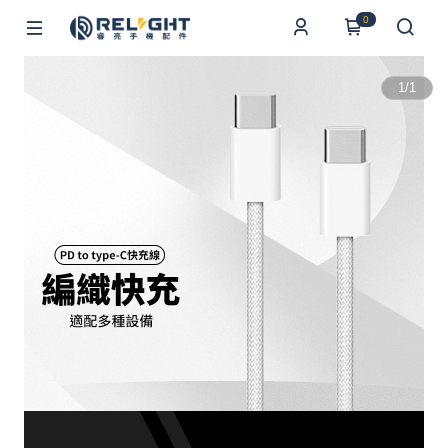
0
1
/
1