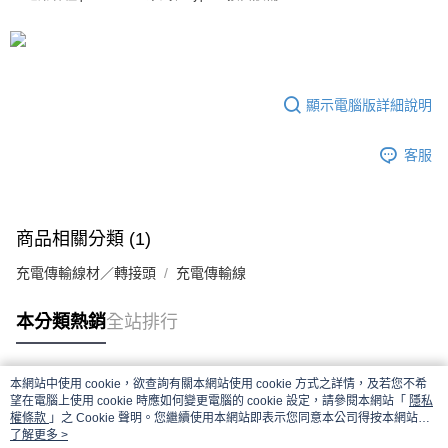
宅配
每筆NT$100，滿NT$990(含以上)免運費
顯示電腦版詳細說明
客服
商品相關分類 (1)
充電傳輸線材／轉接頭
充電傳輸線
本分類熱銷
全站排行
本網站中使用 cookie，欲查詢有關本網站使用 cookie 方式之詳情，及若您不希
熱門標籤
望在電腦上使用 cookie 時應如何變更電腦的 cookie 設定，請參閱本網站「
隱私
權條款
」之 Cookie 聲明。您繼續使用本網站即表示您同意本公司得按本網站使
用條款之 Cookie 聲明使用 cookie。
了解更多 >