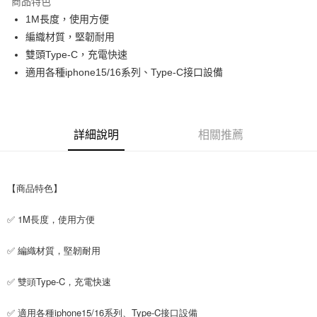
商品特色
Apple Pay
1M長度，使用方便
編織材質，堅韌耐用
街口支付
雙頭Type-C，充電快速
悠遊付
適用各種iphone15/16系列、Type-C接口設備
ATM付款
運送方式
詳細說明
相關推薦
全家取貨付款
每筆NT$65，滿NT$690(含以上)免運費
【商品特色】
付款後全家取貨
每筆NT$65，滿NT$690(含以上)免運費
✅ 1M長度，使用方便
7-11取貨付款
✅ 編織材質，堅韌耐用
每筆NT$65，滿NT$690(含以上)免運費
✅ 雙頭Type-C，充電快速
付款後7-11取貨
每筆NT$65，滿NT$690(含以上)免運費
✅ 適用各種iphone15/16系列、Type-C接口設備