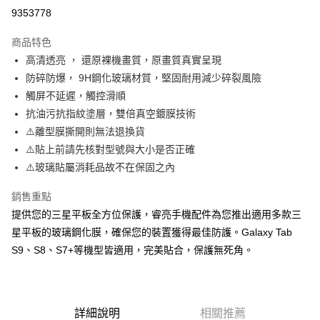
超商取貨付款
9353778
LINE Pay
商品特色
Apple Pay
高清透亮 ， 還原裸機畫質，原畫質真實呈現
防碎防爆， 9H鋼化玻璃材質，堅固耐用減少碎裂風險
街口支付
觸屏不延遲，觸控滑順
悠遊付
抗油污抗指紋塗層，雙倍真空鍍膜技術
⚠️離型膜撕開則無法退換貨
ATM付款
⚠️貼上前請先核對型號與大小是否正確
⚠️玻璃貼屬消耗品故不在保固之內
運送方式
全家取貨付款
銷售重點
每筆NT$65，滿NT$690(含以上)免運費
提供您的三星平板全方位保護，睿亮手機配件為您推出適用多款三
星平板的玻璃鋼化膜，確保您的裝置獲得最佳防護。Galaxy Tab
付款後全家取貨
S9、S8、S7+等機型皆適用，完美貼合，保護無死角。
每筆NT$65，滿NT$690(含以上)免運費
7-11取貨付款
每筆NT$65，滿NT$690(含以上)免運費
詳細說明
相關推薦