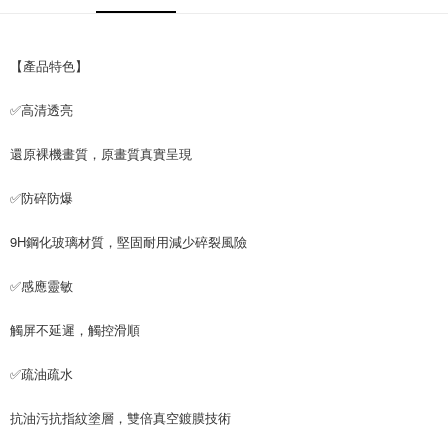
付款後7-11取貨
每筆NT$65，滿NT$690(含以上)免運費
【產品特色】
宅配
每筆NT$100，滿NT$990(含以上)免運費
✅高清透亮
還原裸機畫質，原畫質真實呈現
✅防碎防爆
9H鋼化玻璃材質，堅固耐用減少碎裂風險
✅感應靈敏
觸屏不延遲，觸控滑順
✅疏油疏水
抗油污抗指紋塗層，雙倍真空鍍膜技術