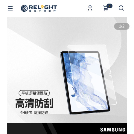
0
1
/
2