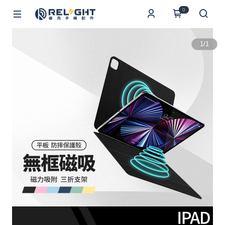
0
1
/
1