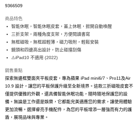
超商取貨付款
9366509
LINE Pay
商品特色
Apple Pay
智能休眠，智能休眠皮套，蓋上休眠，掀開自動喚醒
三折支架，兩種角度支架，方便閱讀書寫
街口支付
無框磁吸，無框超輕薄，磁力吸附，輕鬆安裝
悠遊付
鏡頭和四邊高出設計，防止碰撞刮傷
⚠️iPad10 不適用 (2022)
ATM付款
銷售重點
運送方式
探索無邊框雙面夾平板皮套，專為蘋果 iPad mini6/7、Pro11及Air
全家取貨付款
10.9 設計，讓您的平板保護升級至全新境界。這款三折磁吸皮套不
每筆NT$65，滿NT$690(含以上)免運費
僅提供優雅的外觀，還具備智能休眠功能，隨時隨地保護您的設
備。無論是工作還是娛樂，它都能完美適應您的需求，讓使用體驗
付款後全家取貨
更加流暢。選擇睿亮手機配件，為您的平板增添一層強而有力的護
每筆NT$65，滿NT$690(含以上)免運費
盾，展現品味與專業。
7-11取貨付款
每筆NT$65，滿NT$690(含以上)免運費