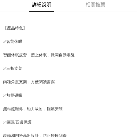
詳細說明
相關推薦
付款後7-11取貨
每筆NT$65，滿NT$690(含以上)免運費
宅配
【產品特色】
每筆NT$100，滿NT$990(含以上)免運費
✅智能休眠
智能休眠皮套，蓋上休眠，掀開自動喚醒
✅三折支架
兩種角度支架，方便閱讀書寫
✅無框磁吸
無框超輕薄，磁力吸附，輕鬆安裝
✅鏡頭/四邊保護
鏡頭和四邊高出設計，防止碰撞刮傷