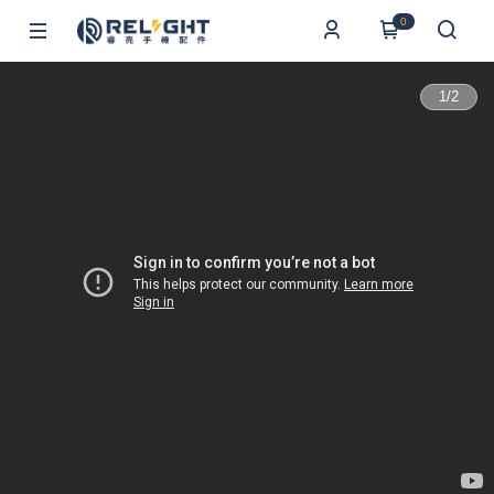
0
1
/
2