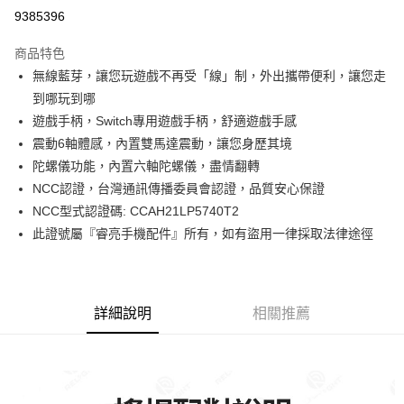
超商取貨付款
9385396
LINE Pay
商品特色
Apple Pay
無線藍芽，讓您玩遊戲不再受「線」制，外出攜帶便利，讓您走
到哪玩到哪
街口支付
遊戲手柄，Switch專用遊戲手柄，舒適遊戲手感
悠遊付
震動6軸體感，內置雙馬達震動，讓您身歷其境
陀螺儀功能，內置六軸陀螺儀，盡情翻轉
ATM付款
NCC認證，台灣通訊傳播委員會認證，品質安心保證
NCC型式認證碼: CCAH21LP5740T2
運送方式
此證號屬『睿亮手機配件』所有，如有盜用一律採取法律途徑
全家取貨付款
每筆NT$65，滿NT$690(含以上)免運費
付款後全家取貨
詳細說明
相關推薦
每筆NT$65，滿NT$690(含以上)免運費
7-11取貨付款
每筆NT$65，滿NT$690(含以上)免運費