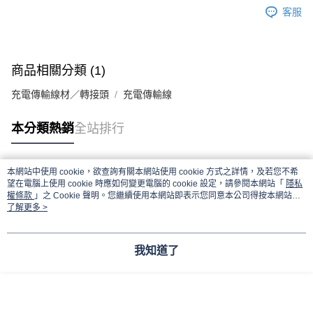
付款後7-11取貨
客服
每筆NT$65，滿NT$690(含以上)免運費
宅配
商品相關分類 (1)
每筆NT$100，滿NT$990(含以上)免運費
充電傳輸線材／轉接頭
充電傳輸線
本分類熱銷
全站排行
本網站中使用 cookie，欲查詢有關本網站使用 cookie 方式之詳情，及若您不希
熱門標籤
望在電腦上使用 cookie 時應如何變更電腦的 cookie 設定，請參閱本網站「
隱私
權條款
」之 Cookie 聲明。您繼續使用本網站即表示您同意本公司得按本網站使
用條款之 Cookie 聲明使用 cookie。
了解更多 >
我知道了