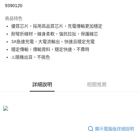
超商取貨付款
9390120
LINE Pay
商品特色
Apple Pay
優質芯片，採用高品質芯片，充電傳輸更加穩定
耐彎折線材，線身柔軟，強抗拉扯，保護線芯
街口支付
3A急速充電，大電流輸出，快速且穩定充電
悠遊付
穩定傳輸，傳輸資料，穩定快速，不費時
⚠️隨機出貨，不挑色
ATM付款
運送方式
全家取貨付款
詳細說明
相關推薦
每筆NT$65，滿NT$690(含以上)免運費
付款後全家取貨
每筆NT$65，滿NT$690(含以上)免運費
7-11取貨付款
顯示電腦版詳細說明
每筆NT$65，滿NT$690(含以上)免運費