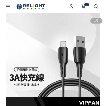
0
1
/
1