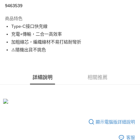
超商取貨付款
9463539
LINE Pay
商品特色
Apple Pay
Type-C接口快充線
充電+傳輸，二合一高效率
街口支付
加粗線芯，編織線材不易打結耐彎折
悠遊付
⚠️隨機出貨不挑色
ATM付款
運送方式
詳細說明
相關推薦
全家取貨付款
每筆NT$65，滿NT$690(含以上)免運費
付款後全家取貨
每筆NT$65，滿NT$690(含以上)免運費
顯示電腦版詳細說明
7-11取貨付款
每筆NT$65，滿NT$690(含以上)免運費
客服