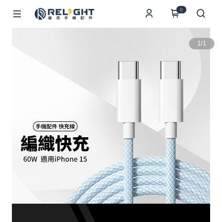
0
1
/
1