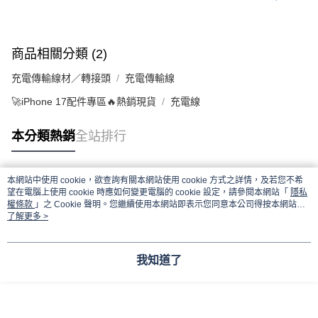
付款後7-11取貨
每筆NT$65，滿NT$690(含以上)免運費
商品相關分類 (2)
宅配
每筆NT$100，滿NT$990(含以上)免運費
充電傳輸線材／轉接頭
充電傳輸線
🚀iPhone 17配件專區🔥熱銷現貨
充電線
本分類熱銷
全站排行
本網站中使用 cookie，欲查詢有關本網站使用 cookie 方式之詳情，及若您不希
熱門標籤
望在電腦上使用 cookie 時應如何變更電腦的 cookie 設定，請參閱本網站「
隱私
權條款
」之 Cookie 聲明。您繼續使用本網站即表示您同意本公司得按本網站使
用條款之 Cookie 聲明使用 cookie。
了解更多 >
我知道了