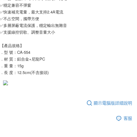
✅穩定兼容不彈窗
每筆NT$65，滿NT$690(含以上)免運費
✅快速補充電量，最大支持2.4A電流
宅配
✅不占空間，攜帶方便
✅多層屏蔽電流保護，穩定輸出無雜音
每筆NT$100，滿NT$990(含以上)免運費
✅支援線控切歌、調整音量大小
【產品規格】
．型 號：CA-554
．材 質：鋁合金+尼龍PC
．重 量：15g
．長 度：12.5cm(不含接頭)
顯示電腦版詳細說明
客服