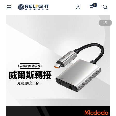
0
1
/
1