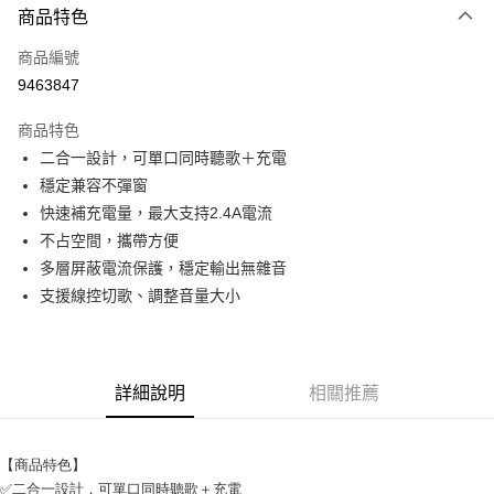
商品特色
LINE Pay
商品編號
Apple Pay
9463847
街口支付
商品特色
悠遊付
二合一設計，可單口同時聽歌＋充電
ATM付款
穩定兼容不彈窗
快速補充電量，最大支持2.4A電流
運送方式
不占空間，攜帶方便
多層屏蔽電流保護，穩定輸出無雜音
全家取貨付款
支援線控切歌、調整音量大小
每筆NT$65，滿NT$690(含以上)免運費
付款後全家取貨
每筆NT$65，滿NT$690(含以上)免運費
詳細說明
相關推薦
7-11取貨付款
每筆NT$65，滿NT$690(含以上)免運費
【商品特色】
付款後7-11取貨
✅二合一設計，可單口同時聽歌＋充電