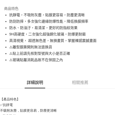
LINE Pay
商品特色
Apple Pay
抗靜電，不吸附灰塵，貼膜更容易，防塵更清晰
防刮防摔，多次強化邊緣防爆性能，降低換膜頻率
街口支付
防水、防油汙，易清潔，更好的防指紋效果
悠遊付
9H高硬度，二次強化超強鋼化玻璃，防爆更耐磨
高清視覺， 超透無色差，無損畫質，掌握裸感震撼畫面
ATM付款
⚠️離型膜撕開則無法退換貨
⚠️貼上前請先核對型號與大小是否正確
運送方式
⚠️玻璃貼屬消耗品故不在保固之內
全家取貨付款
每筆NT$65，滿NT$690(含以上)免運費
付款後全家取貨
詳細說明
相關推薦
每筆NT$65，滿NT$690(含以上)免運費
7-11取貨付款
【產品特色】
每筆NT$65，滿NT$690(含以上)免運費
✅抗靜電
不吸附灰塵，貼膜更容易，防塵更清晰
付款後7-11取貨