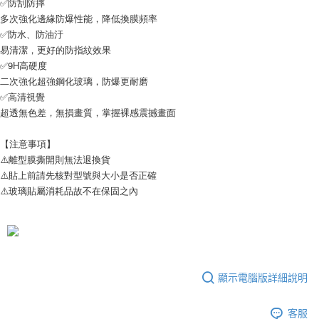
✅防刮防摔
每筆NT$65，滿NT$690(含以上)免運費
多次強化邊緣防爆性能，降低換膜頻率
✅防水、防油汙
宅配
易清潔，更好的防指紋效果
每筆NT$100，滿NT$990(含以上)免運費
✅9H高硬度
二次強化超強鋼化玻璃，防爆更耐磨
✅高清視覺
超透無色差，無損畫質，掌握裸感震撼畫面
【注意事項】
⚠️離型膜撕開則無法退換貨
⚠️貼上前請先核對型號與大小是否正確
⚠️玻璃貼屬消耗品故不在保固之內
顯示電腦版詳細說明
客服