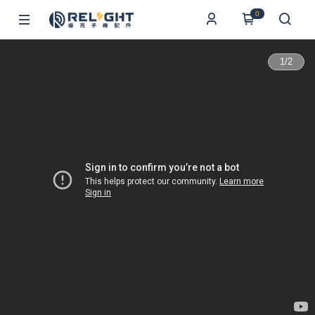
0
1
/
2