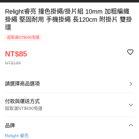
Relight睿亮 撞色掛繩/掛片組 10mm 加粗編織
掛繩 堅固耐用 手機掛繩 長120cm 附掛片 雙掛
環
超取滿NT$690免運
NT$85
NT$199
請選擇商品選項
付款與運送方式
超取滿NT$690免運
付款方式
品牌
信用卡一次付款
Relight 睿亮