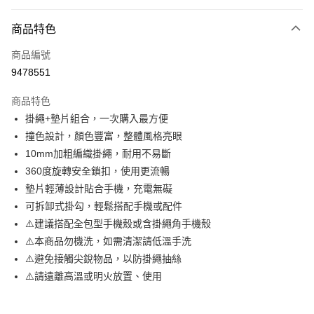
超商取貨付款
商品特色
LINE Pay
商品編號
Apple Pay
9478551
街口支付
商品特色
悠遊付
掛繩+墊片組合，一次購入最方便
ATM付款
撞色設計，顏色豐富，整體風格亮眼
10mm加粗編織掛繩，耐用不易斷
運送方式
360度旋轉安全鎖扣，使用更流暢
墊片輕薄設計貼合手機，充電無礙
全家取貨付款
可拆卸式掛勾，輕鬆搭配手機或配件
每筆NT$65，滿NT$690(含以上)免運費
⚠️建議搭配全包型手機殼或含掛繩角手機殼
付款後全家取貨
⚠️本商品勿機洗，如需清潔請低溫手洗
每筆NT$65，滿NT$690(含以上)免運費
⚠️避免接觸尖銳物品，以防掛繩抽絲
⚠️請遠離高溫或明火放置、使用
7-11取貨付款
每筆NT$65，滿NT$690(含以上)免運費