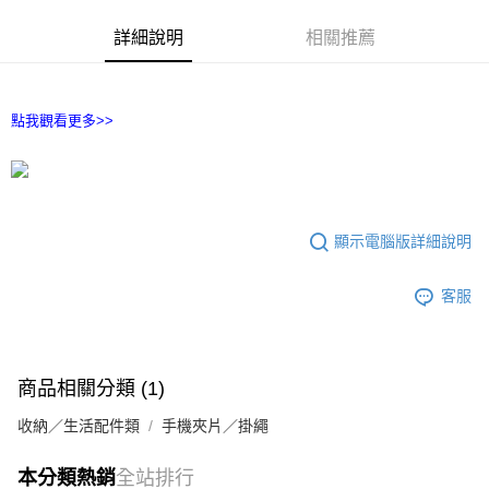
付款後7-11取貨
詳細說明
相關推薦
每筆NT$65，滿NT$690(含以上)免運費
宅配
每筆NT$100，滿NT$990(含以上)免運費
點我觀看更多>>
顯示電腦版詳細說明
客服
商品相關分類 (1)
收納／生活配件類
手機夾片／掛繩
本分類熱銷
全站排行