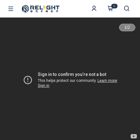
0
1
/
2