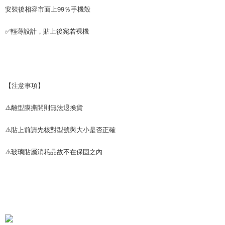
安裝後相容市面上99％手機殼
✅輕薄設計，貼上後宛若裸機
【注意事項】
⚠️離型膜撕開則無法退換貨
⚠️貼上前請先核對型號與大小是否正確
⚠️玻璃貼屬消耗品故不在保固之內