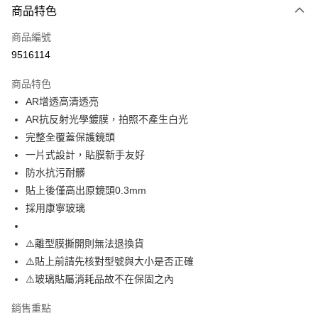
商品特色
LINE Pay
商品編號
Apple Pay
9516114
街口支付
商品特色
悠遊付
AR增透高清透亮
ATM付款
AR抗反射光學鍍膜，拍照不產生白光
完整全覆蓋保護鏡頭
運送方式
一片式設計，貼膜新手友好
防水抗污耐髒
全家取貨付款
貼上後僅高出原鏡頭0.3mm
每筆NT$65，滿NT$690(含以上)免運費
採用康寧玻璃
付款後全家取貨
每筆NT$65，滿NT$690(含以上)免運費
⚠️離型膜撕開則無法退換貨
⚠️貼上前請先核對型號與大小是否正確
7-11取貨付款
⚠️玻璃貼屬消耗品故不在保固之內
每筆NT$65，滿NT$690(含以上)免運費
銷售重點
付款後7-11取貨