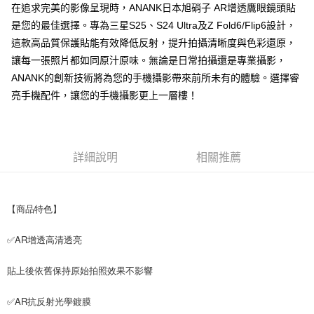
在追求完美的影像呈現時，ANANK日本旭硝子 AR增透鷹眼鏡頭貼
每筆NT$65，滿NT$690(含以上)免運費
是您的最佳選擇。專為三星S25、S24 Ultra及Z Fold6/Flip6設計，
宅配
這款高品質保護貼能有效降低反射，提升拍攝清晰度與色彩還原，
每筆NT$100，滿NT$990(含以上)免運費
讓每一張照片都如同原汁原味。無論是日常拍攝還是專業攝影，
ANANK的創新技術將為您的手機攝影帶來前所未有的體驗。選擇睿
亮手機配件，讓您的手機攝影更上一層樓！
詳細說明
相關推薦
【商品特色】
✅AR增透高清透亮
貼上後依舊保持原始拍照效果不影響
✅AR抗反射光學鍍膜