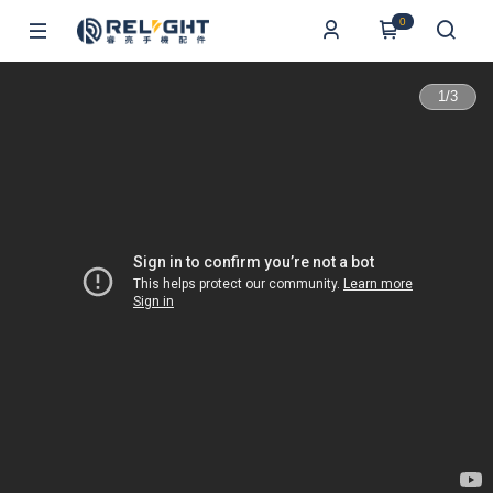
0
1
/
3