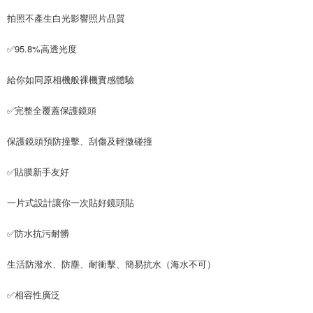
拍照不產生白光影響照片品質
✅95.8%高透光度
給你如同原相機般裸機實感體驗
✅完整全覆蓋保護鏡頭
保護鏡頭預防撞擊、刮傷及輕微碰撞
✅貼膜新手友好
一片式設計讓你一次貼好鏡頭貼
✅防水抗污耐髒
生活防潑水、防塵、耐衝擊、簡易抗水（海水不可）
✅相容性廣泛