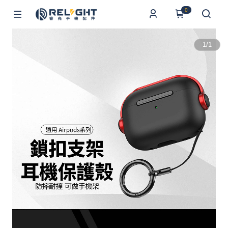
0
1
/
1