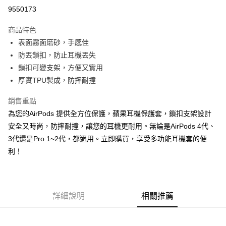
超商取貨付款
9550173
LINE Pay
商品特色
Apple Pay
表面霧面磨砂，手感佳
防丟鎖扣，防止耳機丟失
街口支付
鎖扣可變支架，方便又實用
悠遊付
厚實TPU製成，防摔耐撞
ATM付款
銷售重點
為您的AirPods 提供全方位保護，蘋果耳機保護套，鎖扣支架設計
運送方式
安全又時尚，防摔耐撞，讓您的耳機更耐用。無論是AirPods 4代、
全家取貨付款
3代還是Pro 1~2代，都適用。立即購買，享受多功能耳機套的便
每筆NT$65，滿NT$690(含以上)免運費
利！
付款後全家取貨
每筆NT$65，滿NT$690(含以上)免運費
詳細說明
相關推薦
7-11取貨付款
每筆NT$65，滿NT$690(含以上)免運費