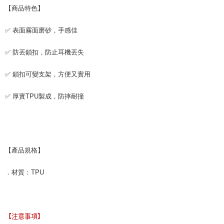
【商品特色】
付款後7-11取貨
每筆NT$65，滿NT$690(含以上)免運費
✅ 表面霧面磨砂，手感佳
宅配
✅ 防丟鎖扣，防止耳機丟失
每筆NT$100，滿NT$990(含以上)免運費
✅ 鎖扣可變支架，方便又實用
✅ 厚實TPU製成，防摔耐撞
【產品規格】
．材質：TPU
【注意事項】