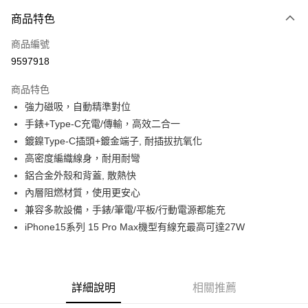
商品特色
LINE Pay
商品編號
Apple Pay
9597918
街口支付
商品特色
悠遊付
強力磁吸，自動精準對位
ATM付款
手錶+Type-C充電/傳輸，高效二合一
鍍鎳Type-C插頭+鍍金端子, 耐插拔抗氧化
運送方式
高密度編織線身，耐用耐彎
鋁合金外殼和背蓋, 散熱快
全家取貨付款
內層阻燃材質，使用更安心
每筆NT$65，滿NT$690(含以上)免運費
兼容多款設備，手錶/筆電/平板/行動電源都能充
付款後全家取貨
iPhone15系列 15 Pro Max機型有線充最高可達27W
每筆NT$65，滿NT$690(含以上)免運費
7-11取貨付款
每筆NT$65，滿NT$690(含以上)免運費
詳細說明
相關推薦