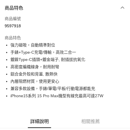
商品特色
LINE Pay
商品編號
Apple Pay
9597918
街口支付
商品特色
悠遊付
強力磁吸，自動精準對位
ATM付款
手錶+Type-C充電/傳輸，高效二合一
鍍鎳Type-C插頭+鍍金端子, 耐插拔抗氧化
運送方式
高密度編織線身，耐用耐彎
鋁合金外殼和背蓋, 散熱快
全家取貨付款
內層阻燃材質，使用更安心
每筆NT$65，滿NT$690(含以上)免運費
兼容多款設備，手錶/筆電/平板/行動電源都能充
付款後全家取貨
iPhone15系列 15 Pro Max機型有線充最高可達27W
每筆NT$65，滿NT$690(含以上)免運費
7-11取貨付款
每筆NT$65，滿NT$690(含以上)免運費
詳細說明
相關推薦