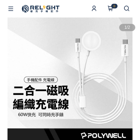
0
1
/
2