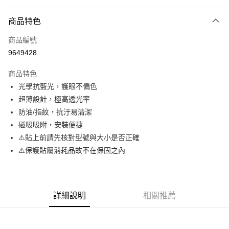
超商取貨付款
商品特色
LINE Pay
商品編號
Apple Pay
9649428
街口支付
商品特色
悠遊付
光學抗藍光，護眼不偏色
ATM付款
超薄設計，極高透光率
防油/指紋，抗汙易清潔
運送方式
磁吸吸附，安裝便捷
⚠️貼上前請先核對型號與大小是否正確
全家取貨付款
⚠️保護貼屬消耗品故不在保固之內
每筆NT$65，滿NT$690(含以上)免運費
付款後全家取貨
每筆NT$65，滿NT$690(含以上)免運費
詳細說明
相關推薦
7-11取貨付款
每筆NT$65，滿NT$690(含以上)免運費