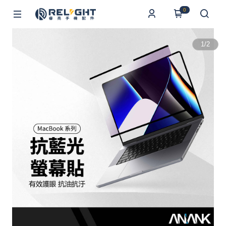
0
1
/
2