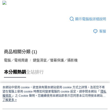
付款後7-11取貨
每筆NT$65，滿NT$690(含以上)免運費
顯示電腦版詳細說明
宅配
每筆NT$100，滿NT$990(含以上)免運費
客服
商品相關分類 (1)
電腦／電視周邊
鍵盤滑鼠／螢幕保護／攝影機
本分類熱銷
全站排行
本網站中使用 cookie，欲查詢有關本網站使用 cookie 方式之詳情，及若您不希
熱門標籤
望在電腦上使用 cookie 時應如何變更電腦的 cookie 設定，請參閱本網站「
隱私
權條款
」之 Cookie 聲明。您繼續使用本網站即表示您同意本公司得按本網站使
用條款之 Cookie 聲明使用 cookie。
了解更多 >