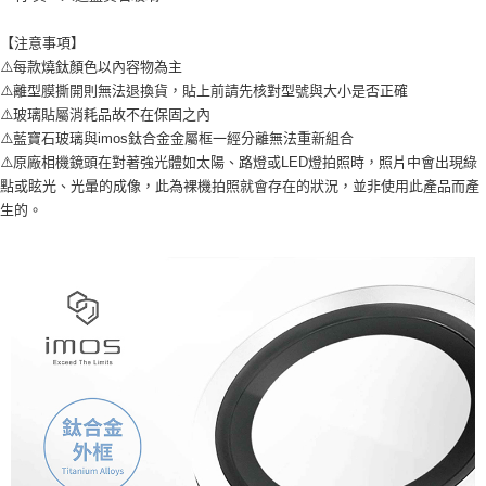
【注意事項】
⚠️每款燒鈦顏色以內容物為主
⚠️離型膜撕開則無法退換貨，貼上前請先核對型號與大小是否正確
⚠️玻璃貼屬消耗品故不在保固之內
⚠️藍寶石玻璃與imos鈦合金金屬框一經分離無法重新組合
⚠️原廠相機鏡頭在對著強光體如太陽、路燈或LED燈拍照時，照片中會出現綠
點或眩光、光暈的成像，此為裸機拍照就會存在的狀況，並非使用此產品而產
生的。