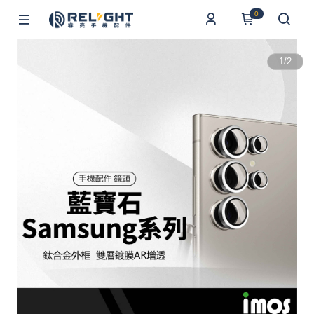
0
1
/
2