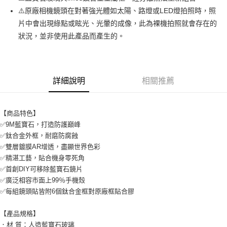
付款後7-11取貨
⚠️原廠相機鏡頭在對著強光體如太陽、路燈或LED燈拍照時，照
每筆NT$65，滿NT$690(含以上)免運費
片中會出現綠點或眩光、光暈的成像，此為裸機拍照就會存在的
狀況，並非使用此產品而產生的。
宅配
每筆NT$100，滿NT$990(含以上)免運費
詳細說明
相關推薦
【商品特色】
✅9M藍寶石，打造防護巔峰
✅鈦合金外框，耐磨防腐蝕
✅雙層鍍膜AR增透，盡顯世界色彩
✅精湛工藝，貼合機身零死角
✅首創DIY可移除藍寶石鏡片
✅廣泛相容市面上99％手機殼
✅每組鏡頭貼皆附6個鈦合金框對原廠框貼合膠
【產品規格】
．材 質：人造藍寶石玻璃