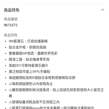
超商取貨付款
商品特色
LINE Pay
商品編號
Apple Pay
9671572
街口支付
商品特色
悠遊付
9M藍寶石，打造防護巔峰
ATM付款
鈦合金外框，耐磨防腐蝕
雙層鍍膜AR增透，盡顯世界色彩
運送方式
精湛工藝，貼合機身零死角
首創DIY可移除藍寶石鏡片
全家取貨付款
廣泛相容市面上99％手機殼
每筆NT$65，滿NT$690(含以上)免運費
每組鏡頭貼皆附6個鈦合金框對原廠框貼合膠
付款後全家取貨
⚠️每款燒鈦顏色以內容物為主
每筆NT$65，滿NT$690(含以上)免運費
⚠️離型膜撕開則無法退換貨，貼上前請先核對型號與大小是否正
確
7-11取貨付款
⚠️玻璃貼屬消耗品故不在保固之內
每筆NT$65，滿NT$690(含以上)免運費
⚠️藍寶石玻璃與imos鈦合金金屬框一經分離無法重新組合