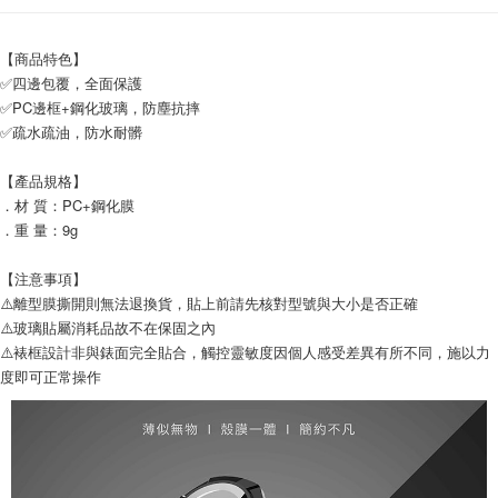
付款後7-11取貨
每筆NT$65，滿NT$690(含以上)免運費
【商品特色】
✅四邊包覆，全面保護
宅配
✅PC邊框+鋼化玻璃，防塵抗摔
每筆NT$100，滿NT$990(含以上)免運費
✅疏水疏油，防水耐髒
【產品規格】
．材 質：PC+鋼化膜
．重 量：9g
【注意事項】
⚠️離型膜撕開則無法退換貨，貼上前請先核對型號與大小是否正確
⚠️玻璃貼屬消耗品故不在保固之內
⚠️裱框設計非與錶面完全貼合，觸控靈敏度因個人感受差異有所不同，施以力
度即可正常操作