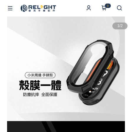
0
1
/
2