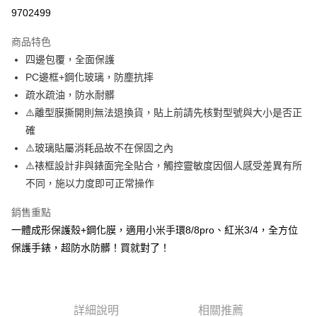
超商取貨付款
9702499
LINE Pay
商品特色
Apple Pay
四邊包覆，全面保護
PC邊框+鋼化玻璃，防塵抗摔
街口支付
疏水疏油，防水耐髒
悠遊付
⚠️離型膜撕開則無法退換貨，貼上前請先核對型號與大小是否正
確
ATM付款
⚠️玻璃貼屬消耗品故不在保固之內
⚠️裱框設計非與錶面完全貼合，觸控靈敏度因個人感受差異有所
運送方式
不同，施以力度即可正常操作
全家取貨付款
每筆NT$65，滿NT$690(含以上)免運費
銷售重點
一體成形保護殼+鋼化膜，適用小米手環8/8pro、紅米3/4，全方位
付款後全家取貨
保護手錶，超防水防髒！買就對了！
每筆NT$65，滿NT$690(含以上)免運費
7-11取貨付款
每筆NT$65，滿NT$690(含以上)免運費
詳細說明
相關推薦