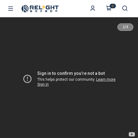
0
1
/
4