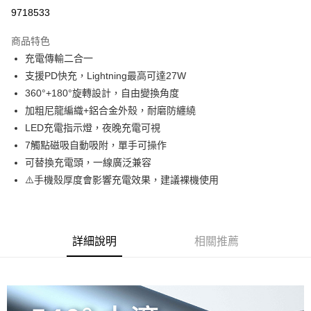
超商取貨付款
9718533
LINE Pay
商品特色
Apple Pay
充電傳輸二合一
支援PD快充，Lightning最高可達27W
街口支付
360°+180°旋轉設計，自由變換角度
悠遊付
加粗尼龍編織+鋁合金外殼，耐磨防纏繞
LED充電指示燈，夜晚充電可視
ATM付款
7觸點磁吸自動吸附，單手可操作
可替換充電頭，一線廣泛兼容
運送方式
⚠️手機殼厚度會影響充電效果，建議裸機使用
全家取貨付款
每筆NT$65，滿NT$690(含以上)免運費
付款後全家取貨
詳細說明
相關推薦
每筆NT$65，滿NT$690(含以上)免運費
7-11取貨付款
每筆NT$65，滿NT$690(含以上)免運費