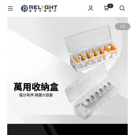
0
1
/
2