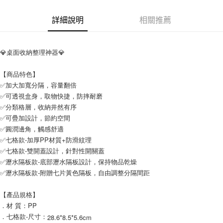
付款後7-11取貨
詳細說明
相關推薦
每筆NT$65，滿NT$690(含以上)免運費
宅配
💎桌面收納整理神器💎
每筆NT$100，滿NT$990(含以上)免運費
【商品特色】
✅加大加寬分隔，容量翻倍
✅可透視盒身，取物快捷，防摔耐磨
✅分類格層，收納井然有序
✅可疊加設計，節約空間
✅圓潤邊角，觸感舒適
✅七格款-加厚PP材質+防滑紋理
✅七格款-雙開蓋設計，針對性開關蓋
✅瀝水隔板款-底部瀝水隔板設計，保持物品乾燥
✅瀝水隔板款-附贈七片黃色隔板，自由調整分隔間距
【產品規格】
．材 質：PP
．七格款-尺寸：
28.6*8.5*5.6cm