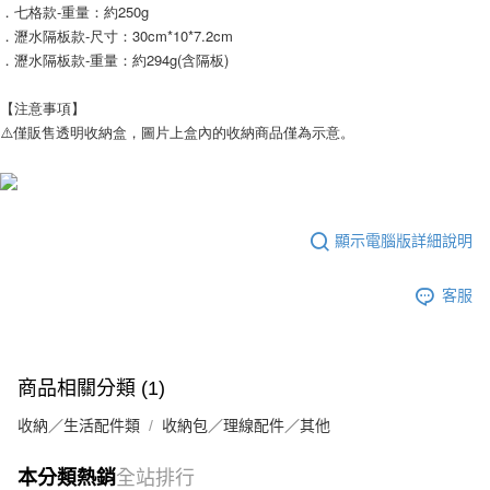
．七格款-重量：約250g
．瀝水隔板款-尺寸：30cm*10*7.2cm
．瀝水隔板款-重量：約294g(含隔板)
【注意事項】
⚠️僅販售透明收納盒，圖片上盒內的收納商品僅為示意。
顯示電腦版詳細說明
客服
商品相關分類 (1)
收納／生活配件類
收納包／理線配件／其他
本分類熱銷
全站排行