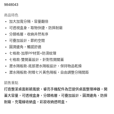
超商取貨付款
9848043
LINE Pay
商品特色
Apple Pay
加大加寬分隔，容量翻倍
可透視盒身，取物快捷，防摔耐磨
街口支付
分類格層，收納井然有序
悠遊付
可疊加設計，節約空間
圓潤邊角，觸感舒適
ATM付款
七格款-加厚PP材質+防滑紋理
七格款-雙開蓋設計，針對性開關蓋
運送方式
瀝水隔板款-底部瀝水隔板設計，保持物品乾燥
全家取貨付款
瀝水隔板款-附贈七片黃色隔板，自由調整分隔間距
每筆NT$65，滿NT$690(含以上)免運費
銷售重點
付款後全家取貨
打造整潔桌面新颖風貌，睿亮手機配件為您提供桌面整理神器，開
每筆NT$65，滿NT$690(含以上)免運費
蓋大容量，可透視盒身，分類格層，可疊加設計，圓潤邊角，防摔
7-11取貨付款
耐磨，充電線收納盒，彩妝收納透明盒。
每筆NT$65，滿NT$690(含以上)免運費