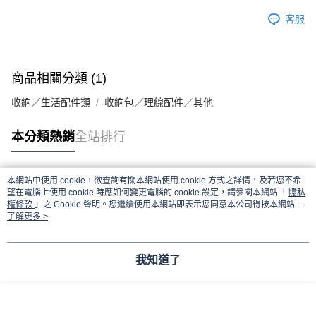
客服
商品相關分類 (1)
收納／生活配件類
收納包／理線配件／其他
本分類熱銷
全站排行
本網站中使用 cookie，欲查詢有關本網站使用 cookie 方式之詳情，及若您不希
熱門標籤
望在電腦上使用 cookie 時應如何變更電腦的 cookie 設定，請參閱本網站「
隱私
權條款
」之 Cookie 聲明。您繼續使用本網站即表示您同意本公司得按本網站使
用條款之 Cookie 聲明使用 cookie。
了解更多 >
我知道了