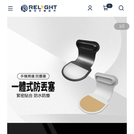
0
1
/
2