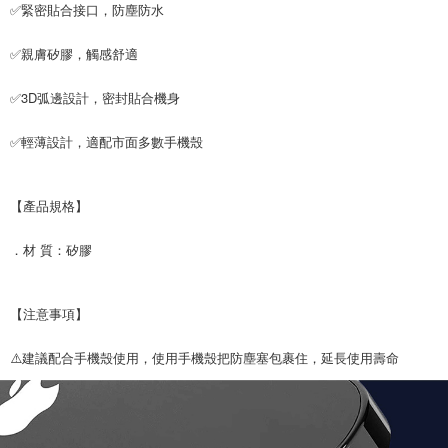
✅緊密貼合接口，防塵防水
付款後7-11取貨
每筆NT$65，滿NT$690(含以上)免運費
✅親膚矽膠，觸感舒適
宅配
✅3D弧邊設計，密封貼合機身
每筆NT$100，滿NT$990(含以上)免運費
✅輕薄設計，適配市面多數手機殼
【產品規格】
．材 質：矽膠
【注意事項】
⚠️建議配合手機殼使用，使用手機殼把防塵塞包裹住，延長使用壽命