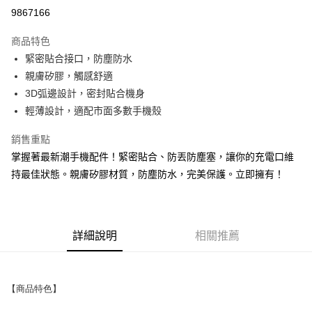
超商取貨付款
9867166
LINE Pay
商品特色
Apple Pay
緊密貼合接口，防塵防水
親膚矽膠，觸感舒適
街口支付
3D弧邊設計，密封貼合機身
悠遊付
輕薄設計，適配市面多數手機殼
ATM付款
銷售重點
掌握著最新潮手機配件！緊密貼合、防丟防塵塞，讓你的充電口維
運送方式
持最佳狀態。親膚矽膠材質，防塵防水，完美保護。立即擁有！
全家取貨付款
每筆NT$65，滿NT$690(含以上)免運費
付款後全家取貨
詳細說明
相關推薦
每筆NT$65，滿NT$690(含以上)免運費
7-11取貨付款
【商品特色】
每筆NT$65，滿NT$690(含以上)免運費