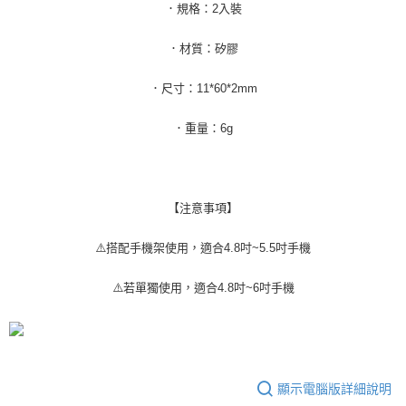
．規格：2入裝
付款後7-11取貨
每筆NT$65，滿NT$690(含以上)免運費
．材質：矽膠
宅配
．尺寸：11*60*2mm
每筆NT$100，滿NT$990(含以上)免運費
．重量：6g
【注意事項】
⚠️搭配手機架使用，適合4.8吋~5.5吋手機
⚠️若單獨使用，適合4.8吋~6吋手機
顯示電腦版詳細說明