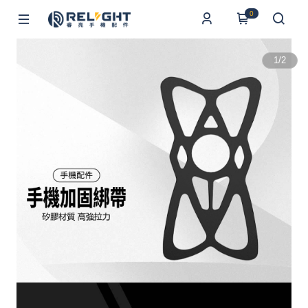
0
1
/
2