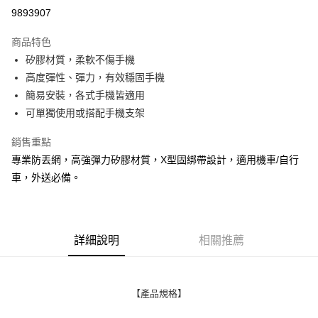
超商取貨付款
9893907
LINE Pay
商品特色
Apple Pay
矽膠材質，柔軟不傷手機
高度彈性、彈力，有效穩固手機
街口支付
簡易安裝，各式手機皆適用
悠遊付
可單獨使用或搭配手機支架
ATM付款
銷售重點
專業防丟網，高強彈力矽膠材質，X型固綁帶設計，適用機車/自行
運送方式
車，外送必備。
全家取貨付款
每筆NT$65，滿NT$690(含以上)免運費
付款後全家取貨
詳細說明
相關推薦
每筆NT$65，滿NT$690(含以上)免運費
7-11取貨付款
【產品規格】
每筆NT$65，滿NT$690(含以上)免運費