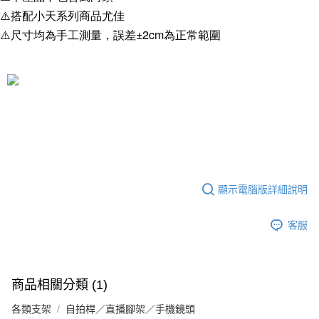
⚠️搭配小天系列商品尤佳
⚠️尺寸均為手工測量，誤差±2cm為正常範圍
顯示電腦版詳細說明
客服
商品相關分類 (1)
各類支架
自拍桿／直播腳架／手機鏡頭