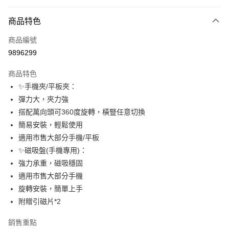
超商取貨付款
商品特色
LINE Pay
商品編號
Apple Pay
9896299
街口支付
商品特色
悠遊付
✨手機夾/平板夾：
ATM付款
彈力大，夾力強
搭配萬向頭可360度旋轉，橫豎任意切換
運送方式
簡易安裝，輕鬆使用
適用市售大部分手機/平板
全家取貨付款
✨磁吸盤(手機專用)：
每筆NT$65，滿NT$690(含以上)免運費
強力承重，磁吸穩固
付款後全家取貨
適用市售大部分手機
每筆NT$65，滿NT$690(含以上)免運費
旋轉安裝，簡單上手
附贈引磁片*2
7-11取貨付款
每筆NT$65，滿NT$690(含以上)免運費
銷售重點