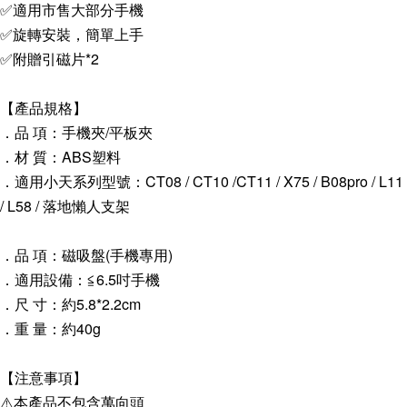
✅適用市售大部分手機
✅旋轉安裝，簡單上手
✅附贈引磁片*2
【產品規格】
．品 項：手機夾/平板夾
．材 質：ABS塑料
．適用小天系列型號：CT08 / CT10 /CT11 / X75 / B08pro / L11
/ L58 / 落地懶人支架
．品 項：磁吸盤(手機專用)
．適用設備：≦6.5吋手機
．尺 寸：約5.8*2.2cm
．重 量：約40g
【注意事項】
⚠️本產品不包含萬向頭