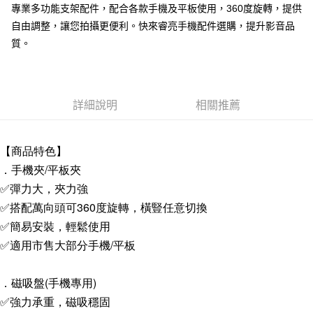
專業多功能支架配件，配合各款手機及平板使用，360度旋轉，提供
付款後7-11取貨
自由調整，讓您拍攝更便利。快來睿亮手機配件選購，提升影音品
每筆NT$65，滿NT$690(含以上)免運費
質。
宅配
每筆NT$100，滿NT$990(含以上)免運費
詳細說明
相關推薦
【商品特色】
．手機夾/平板夾
✅彈力大，夾力強
✅搭配萬向頭可360度旋轉，橫豎任意切換
✅簡易安裝，輕鬆使用
✅適用市售大部分手機/平板
．磁吸盤(手機專用)
✅強力承重，磁吸穩固