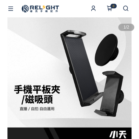
0
1
/
2