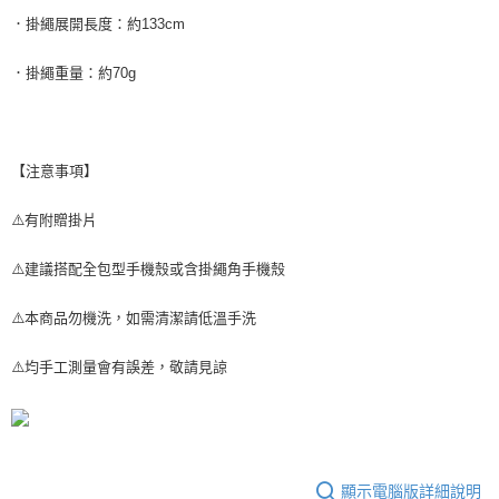
．掛繩展開長度：約133cm
．掛繩重量：約70g
【注意事項】
⚠️有附贈掛片
⚠️建議搭配全包型手機殼或含掛繩角手機殼
⚠️本商品勿機洗，如需清潔請低溫手洗
⚠️均手工測量會有誤差，敬請見諒
顯示電腦版詳細說明