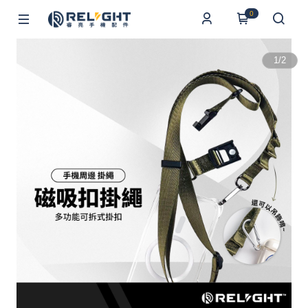
0
1
/
2