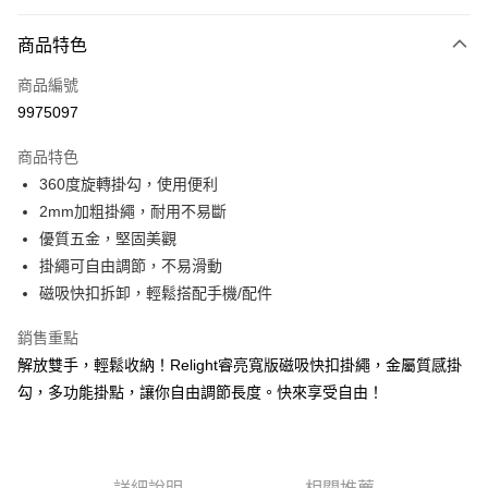
超商取貨付款
商品特色
LINE Pay
商品編號
Apple Pay
9975097
街口支付
商品特色
悠遊付
360度旋轉掛勾，使用便利
ATM付款
2mm加粗掛繩，耐用不易斷
優質五金，堅固美觀
運送方式
掛繩可自由調節，不易滑動
磁吸快扣拆卸，輕鬆搭配手機/配件
全家取貨付款
每筆NT$65，滿NT$690(含以上)免運費
銷售重點
解放雙手，輕鬆收納！Relight睿亮寬版磁吸快扣掛繩，金屬質感掛
付款後全家取貨
勾，多功能掛點，讓你自由調節長度。快來享受自由！
每筆NT$65，滿NT$690(含以上)免運費
7-11取貨付款
每筆NT$65，滿NT$690(含以上)免運費