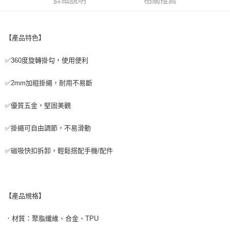
詳細說明
相關推薦
付款後7-11取貨
每筆NT$65，滿NT$690(含以上)免運費
【產品特色】
宅配
每筆NT$100，滿NT$990(含以上)免運費
✅360度旋轉掛勾，使用便利
✅2mm加粗掛繩，耐用不易斷
✅優質五金，堅固美觀
✅掛繩可自由調節，不易滑動
✅磁吸快扣拆卸，輕鬆搭配手機/配件
【產品規格】
．材質：聚脂纖維、合金、TPU